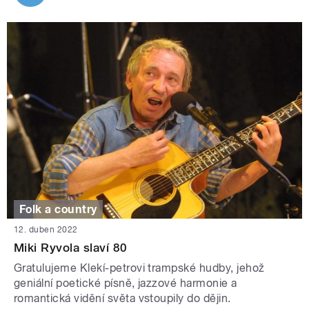
Folk a country
12. duben 2022
Miki Ryvola slaví 80
Gratulujeme Klekí-petrovi trampské hudby, jehož
geniální poetické písně, jazzové harmonie a
romantická vidění světa vstoupily do dějin.