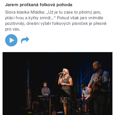
Jarem protkaná folková pohoda
Slova klasika Mládka: „Už je tu zase to pitomý jaro,
ptáci řvou a kytky smrdí...“ Pokud však jaro vnímáte
pozitivněji, dnešní výběr folkových písniček je přesně
pro vás.