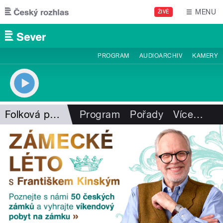
Přejít k hlavnímu obsahu
MENU
ŽIVĚ
PROGRAM
AUDIOARCHIV
KAMERY
Folková pohlazení
Program
Pořady
Více
…