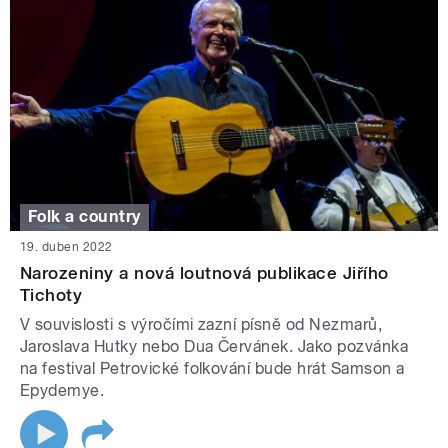
Folk a country
19. duben 2022
Narozeniny a nová loutnová publikace Jiřího
Tichoty
V souvislosti s výročími zazní písně od Nezmarů,
Jaroslava Hutky nebo Dua Červánek. Jako pozvánka
na festival Petrovické folkování bude hrát Samson a
Epydemye.