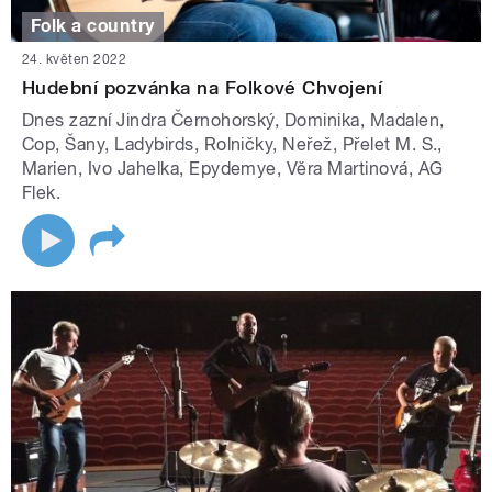
Folk a country
24. květen 2022
Hudební pozvánka na Folkové Chvojení
Dnes zazní Jindra Černohorský, Dominika, Madalen,
Cop, Šany, Ladybirds, Rolničky, Neřež, Přelet M. S.,
Marien, Ivo Jahelka, Epydemye, Věra Martinová, AG
Flek.