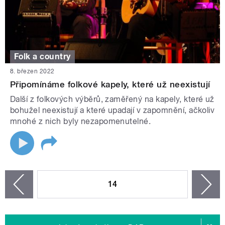
Folk a country
8. březen 2022
Připomínáme folkové kapely, které už neexistují
Další z folkových výběrů, zaměřený na kapely, které už
bohužel neexistují a které upadají v zapomnění, ačkoliv
mnohé z nich byly nezapomenutelné.
STRÁNKY
14
n
zí