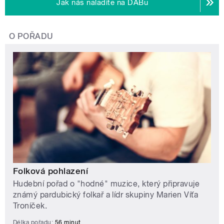
Jak nás naladíte na DABu
O POŘADU
Folková pohlazení
Hudební pořad o "hodné" muzice, který připravuje
známý pardubický folkař a lídr skupiny Marien Víťa
Troníček.
Délka pořadu:
56 minut