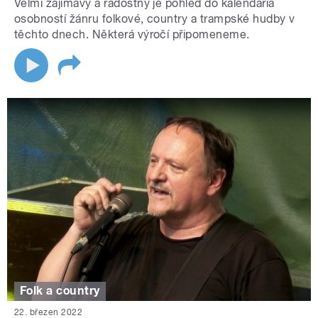
Velmi zajímavý a radostný je pohled do kalendária
osobností žánru folkové, country a trampské hudby v
těchto dnech. Některá výročí připomeneme.
Folk a country
22. březen 2022