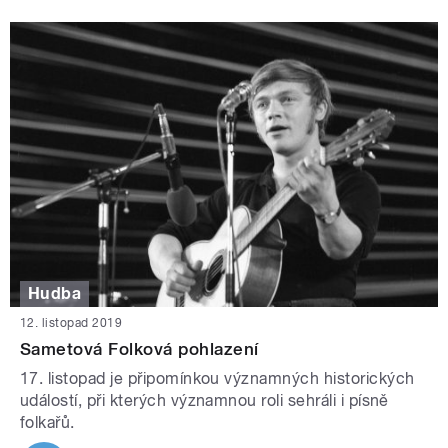
Hudba
12. listopad 2019
Sametová Folková pohlazení
17. listopad je připomínkou významných historických
událostí, při kterých významnou roli sehráli i písně
folkařů.