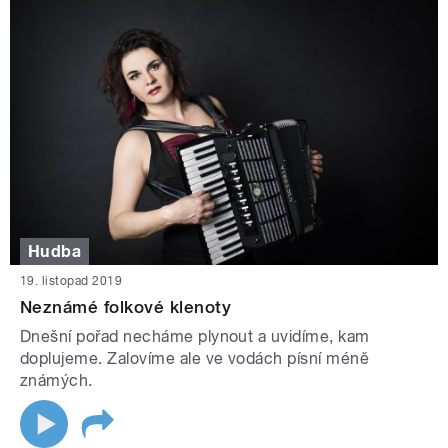
Hudba
19. listopad 2019
Neznámé folkové klenoty
Dnešní pořad necháme plynout a uvidíme, kam
doplujeme. Zalovíme ale ve vodách písní méně
známých.