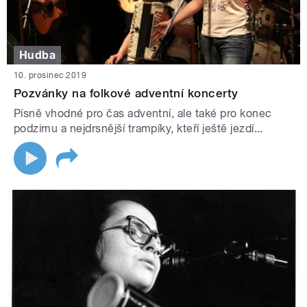
Hudba
10. prosinec 2019
Pozvánky na folkové adventní koncerty
Písně vhodné pro čas adventní, ale také pro konec
podzimu a nejdrsnější trampíky, kteří ještě jezdí...