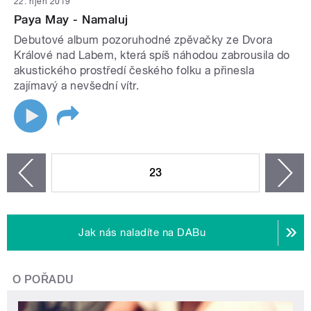
22. říjen 2019
Paya May - Namaluj
Debutové album pozoruhodné zpěvačky ze Dvora
Králové nad Labem, která spíš náhodou zabrousila do
akustického prostředí českého folku a přinesla
zajímavý a nevšední vítr.
STRÁNKY
23
n
zí
Jak nás naladíte na DABu
O POŘADU