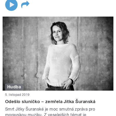
Hudba
5. listopad 2019
Odešlo sluníčko – zemřela Jitka Šuranská
Smrt Jitky Šuranské je moc smutná zpráva pro
moravskou muziku. Z veselejších témat je