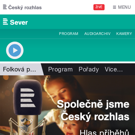
Přejít k hlavnímu obsahu
MENU
ŽIVĚ
PROGRAM
AUDIOARCHIV
KAMERY
Folková pohlazení
Program
Pořady
Více
…