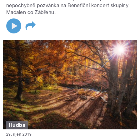
nepochybně pozvánka na Benefiční koncert skupiny
Madalen do Zábřehu.
Hudba
29. říjen 2019