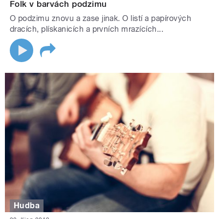
Folk v barvách podzimu
O podzimu znovu a zase jinak. O listí a papírových
dracích, plískanicích a prvních mrazících...
Hudba