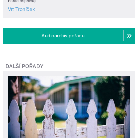
Pořad připravují
Vít Troníček
Audioarchiv pořadu
DALŠÍ POŘADY