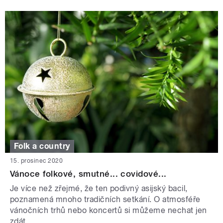
Folk a country
15. prosinec 2020
Vánoce folkové, smutné... covidové...
Je více než zřejmé, že ten podivný asijský bacil,
poznamená mnoho tradičních setkání. O atmosféře
vánočních trhů nebo koncertů si můžeme nechat jen
zdát.