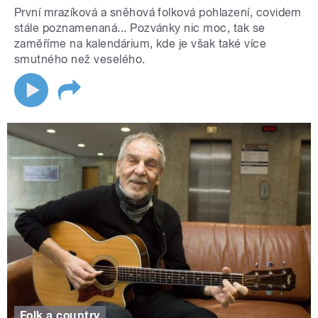
První mrazíková a sněhová folková pohlazení, covidem
stále poznamenaná... Pozvánky nic moc, tak se
zaměříme na kalendárium, kde je však také více
smutného než veselého.
Folk a country