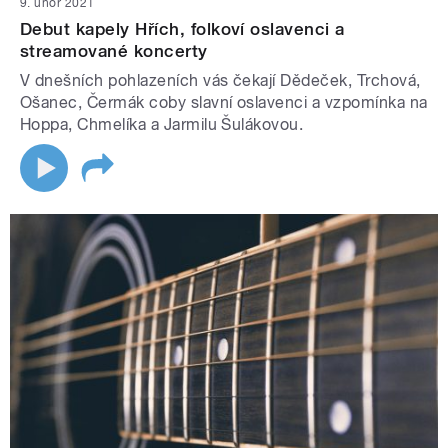
9. únor 2021
Debut kapely Hřích, folkoví oslavenci a
streamované koncerty
V dnešních pohlazeních vás čekají Dědeček, Trchová,
Ošanec, Čermák coby slavní oslavenci a vzpomínka na
Hoppa, Chmelíka a Jarmilu Šulákovou.