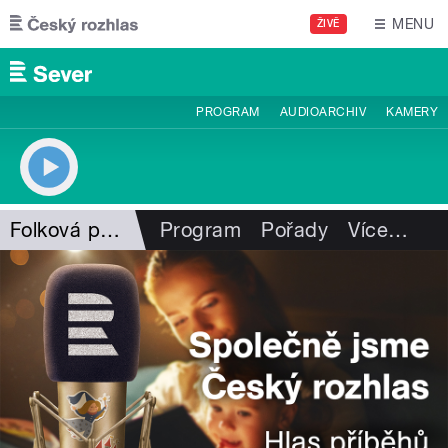
Přejít k hlavnímu obsahu
MENU
ŽIVĚ
PROGRAM
AUDIOARCHIV
KAMERY
Folková pohlazení
Program
Pořady
Více
…