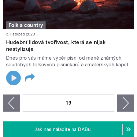
Folk a country
3. listopad 2020
Hudební lidová tvořivost, která se nijak
nestylizuje
Dnes pro vás máme výběr písní od méně známých
soudobých folkových písničkářů a amatérských kapel.
STRÁNKY
19
n
zí
Jak nás naladíte na DABu