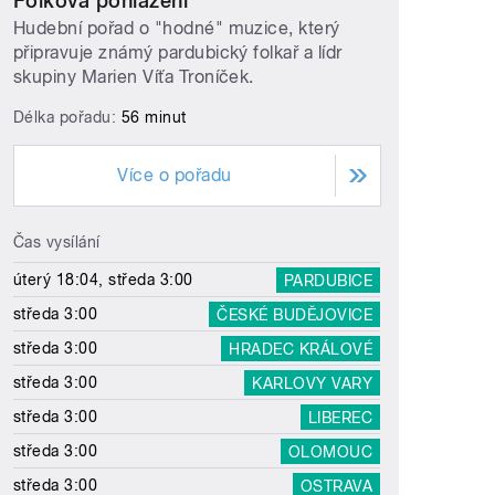
Folková pohlazení
Hudební pořad o "hodné" muzice, který
připravuje známý pardubický folkař a lídr
skupiny Marien Víťa Troníček.
Délka pořadu:
56 minut
Více o pořadu
Čas vysílání
úterý 18:04, středa 3:00
PARDUBICE
středa 3:00
ČESKÉ BUDĚJOVICE
středa 3:00
HRADEC KRÁLOVÉ
středa 3:00
KARLOVY VARY
středa 3:00
LIBEREC
středa 3:00
OLOMOUC
středa 3:00
OSTRAVA