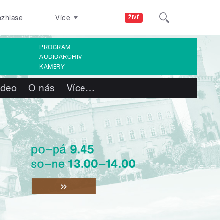
ozhlase
Více
ŽIVĚ
PROGRAM
AUDIOARCHIV
KAMERY
ideo
O nás
Více
…