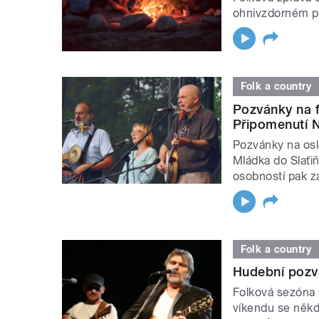
ohnivzdorném pu
Folk a country
Pozvánky na f
Připomenutí N
Pozvánky na osl
Mládka do Slaťiň
osobností pak zá
Folk a country
Hudební pozv
Folková sezóna 
víkendu se někde