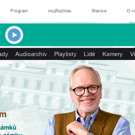
Program
mujRozhlas
Stanice
O r
ady
Audioarchiv
Playlisty
Lidé
Kamery
V