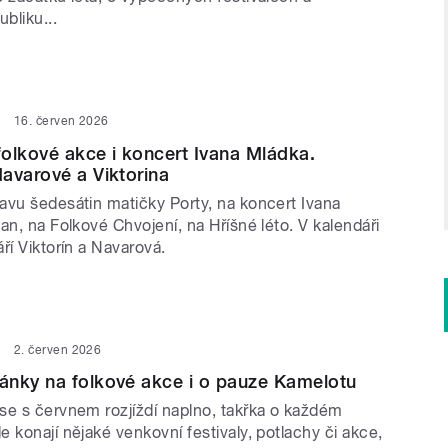
bliku...
16. červen 2026
olkové akce i koncert Ivana Mládka.
avarové a Viktorina
avu šedesátin matičky Porty, na koncert Ivana
an, na Folkové Chvojení, na Hříšné léto. V kalendáři
ří Viktorín a Navarová.
2. červen 2026
ánky na folkové akce i o pauze Kamelotu
se s červnem rozjíždí naplno, takřka o každém
 konají nějaké venkovní festivaly, potlachy či akce,