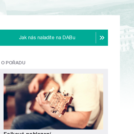
Jak nás naladíte na DABu
O POŘADU