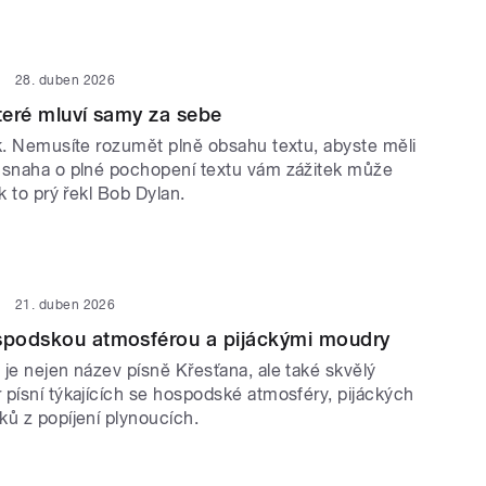
28. duben 2026
které mluví samy za sebe
ek. Nemusíte rozumět plně obsahu textu, abyste měli
 snaha o plné pochopení textu vám zážitek může
ak to prý řekl Bob Dylan.
21. duben 2026
ospodskou atmosférou a pijáckými moudry
je nejen název písně Křesťana, ale také skvělý
 písní týkajících se hospodské atmosféry, pijáckých
ků z popíjení plynoucích.