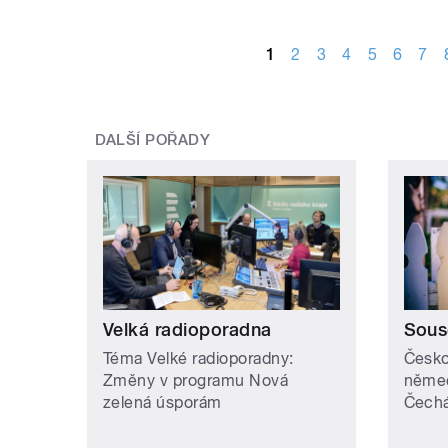
STRÁNKY
1
2
3
4
5
6
7
DALŠÍ POŘADY
Velká radioporadna
Sous
Téma Velké radioporadny:
Česko
Změny v programu Nová
něme
zelená úsporám
Čech