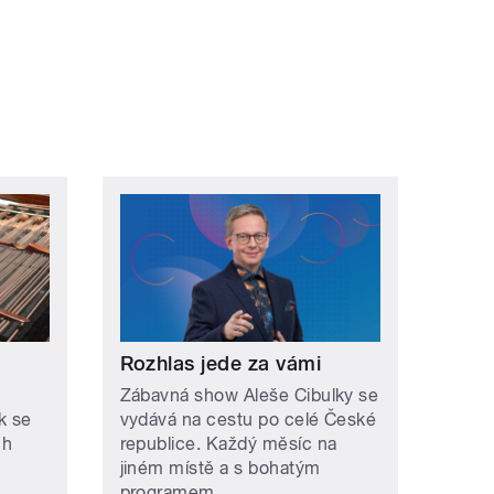
Rozhlas jede za vámi
Zábavná show Aleše Cibulky se
k se
vydává na cestu po celé České
ch
republice. Každý měsíc na
jiném místě a s bohatým
programem.