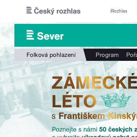
Přejít k hlavnímu obsahu
iRozhlas
Folková pohlazení
Program
Poř