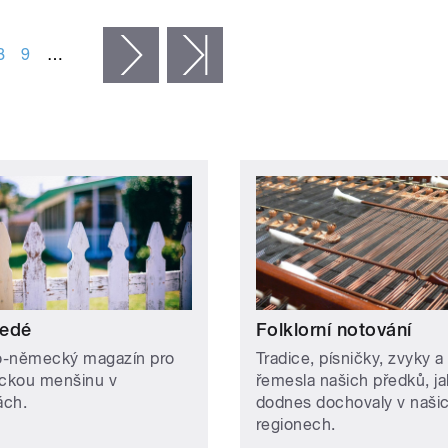
8
9
…
následující ›
poslední »
edé
Folklorní notování
-německý magazín pro
Tradice, písničky, zvyky a
ckou menšinu v
řemesla našich předků, ja
ách.
dodnes dochovaly v naši
regionech.