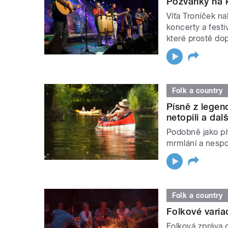
Pozvánky na k
Víťa Troníček n
koncerty a festi
které prostě dopl
Folk a country
Písně z lege
netopili a dalš
Podobně jako pit
mrmlání a nespo
Folk a country
Folkové varia
Folková zpráva 