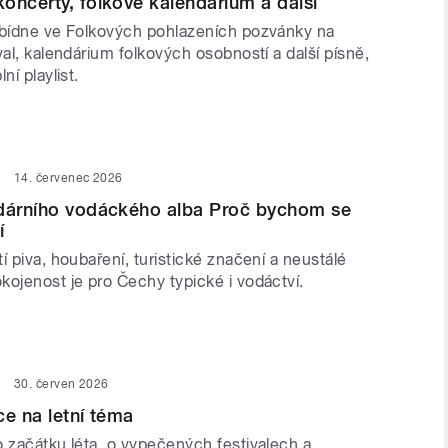
oncerty, folkové kalendárium a další
abídne ve Folkových pohlazeních pozvánky na
val, kalendárium folkových osobností a další písně,
ní playlist.
14. červenec 2026
ndárního vodáckého alba Proč bychom se
í
í piva, houbaření, turistické značení a neustálé
kojenost je pro Čechy typické i vodáctví.
30. červen 2026
ce na letní téma
o začátku léta, o vypečených festivalech a