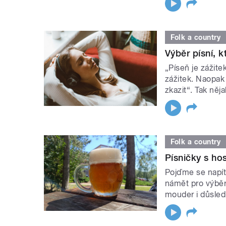
Folk a country
Výběr písní, 
„Píseň je zážit
zážitek. Naopak
zkazit“. Tak něj
Folk a country
Písničky s h
Pojďme se napít 
námět pro výběr
mouder i důsled