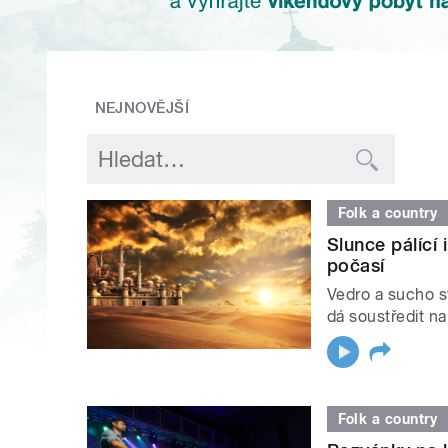
NEJNOVĚJŠÍ
Folk a country
Slunce pálící
počasí
Vedro a sucho sv
dá soustředit na
Folk a country