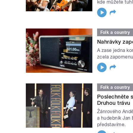
kde můžete tuhl
Folk a country
Nahrávky zap
A zase jedna ko
zcela zapomenut
Folk a country
Poslechněte s
Druhou trávu
Žánrového Anděl
a hudebník Jan 
představíme.