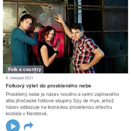
Folk a country
9. listopad 2021
Folkový výlet do proskleného nebe
Prosklený nebe je název nového a velmi zajímavého
alba jihočeské folkové skupiny Epy de mye, jehož
název odkazuje na ikonickou prosklenou střechu
kostela v Neratově.