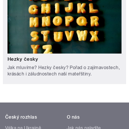
Hezky česky
Jak mluvíme? Hezky česky? Pořad o zajímavostech,
krásách i záludnostech naší mateřštiny.
Český rozhlas
O nás
Válka na Ukrajině
Jak nás naladíte