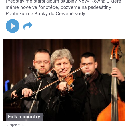
Představíme starší album skupiny Nový Rownák, které
máme nově ve fonotéce, pozveme na padesátiny
Poutníků i na Kapky do Červené vody.
Folk a country
6. říjen 2021