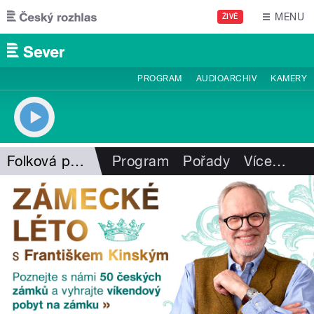
Přejít k hlavnímu obsahu
MENU
ŽIVĚ
PROGRAM
AUDIOARCHIV
KAMERY
Folková pohlazení
Program
Pořady
Více
…