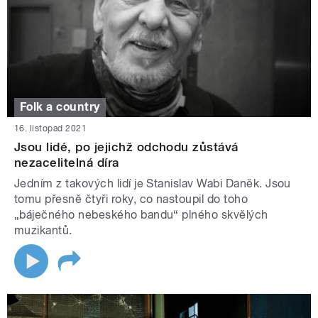
Folk a country
16. listopad 2021
Jsou lidé, po jejichž odchodu zůstává
nezacelitelná díra
Jedním z takových lidí je Stanislav Wabi Daněk. Jsou
tomu přesně čtyři roky, co nastoupil do toho
„báječného nebeského bandu“ plného skvělých
muzikantů.