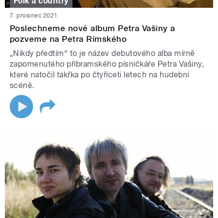
Folk a country
7. prosinec 2021
Poslechneme nové album Petra Vašiny a
pozveme na Petra Rímského
„Nikdy předtím“ to je název debutového alba mírně
zapomenutého příbramského písničkáře Petra Vašiny,
které natočil takřka po čtyřiceti letech na hudební
scéně.