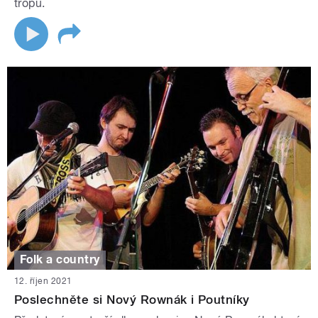
tropu.
Folk a country
12. říjen 2021
Poslechněte si Nový Rownák i Poutníky