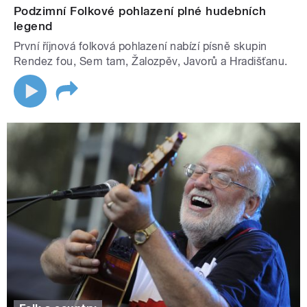
Podzimní Folkové pohlazení plné hudebních
legend
První říjnová folková pohlazení nabízí písně skupin
Rendez fou, Sem tam, Žalozpěv, Javorů a Hradišťanu.