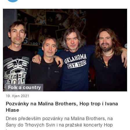
Folk a country
19. říjen 2021
Pozvánky na Malina Brothers, Hop trop i Ivana
Hlase
Dnes především pozvánky na Malina Brothers, na
Śany do Trhových Svin i na pražské koncerty Hop