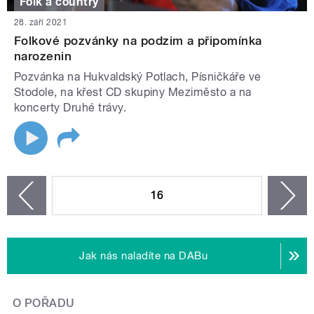
Folk a country
28. září 2021
Folkové pozvánky na podzim a připomínka
narozenin
Pozvánka na Hukvaldský Potlach, Písničkáře ve
Stodole, na křest CD skupiny Meziměsto a na
koncerty Druhé trávy.
STRÁNKY
16
n
zí
Jak nás naladíte na DABu
O POŘADU