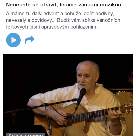
Nenechte se otrávit, léčíme vánoční muzikou
A máme tu další advent a bohužel opět podivný,
neveselý a covidový... Budiž vám sbírka vánočních
folkových písní opravdovým pohlazením.