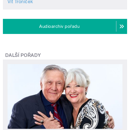
Vít Troníček
Audioarchiv pořadu
DALŠÍ POŘADY