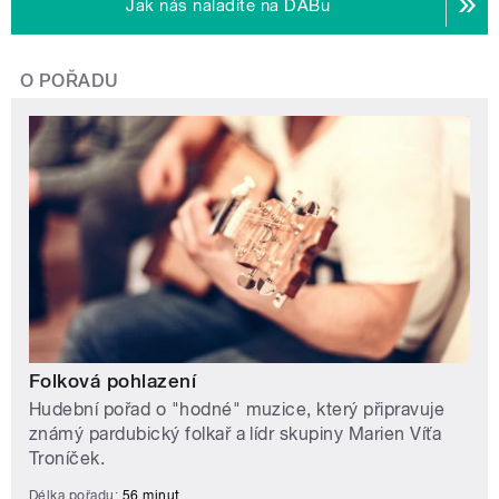
Jak nás naladíte na DABu
O POŘADU
Folková pohlazení
Hudební pořad o "hodné" muzice, který připravuje
známý pardubický folkař a lídr skupiny Marien Víťa
Troníček.
Délka pořadu:
56 minut