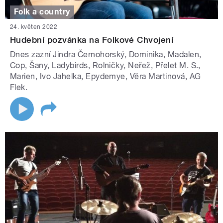
Folk a country
24. květen 2022
Hudební pozvánka na Folkové Chvojení
Dnes zazní Jindra Černohorský, Dominika, Madalen,
Cop, Šany, Ladybirds, Rolničky, Neřež, Přelet M. S.,
Marien, Ivo Jahelka, Epydemye, Věra Martinová, AG
Flek.