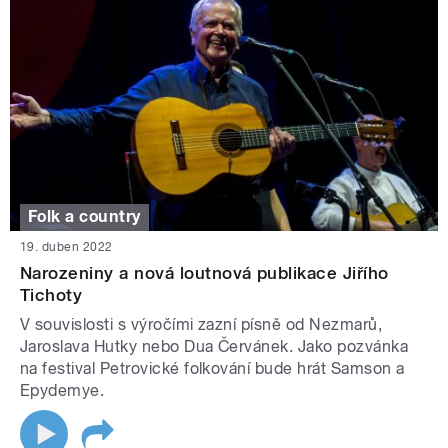
Folk a country
19. duben 2022
Narozeniny a nová loutnová publikace Jiřího
Tichoty
V souvislosti s výročími zazní písně od Nezmarů,
Jaroslava Hutky nebo Dua Červánek. Jako pozvánka
na festival Petrovické folkování bude hrát Samson a
Epydemye.