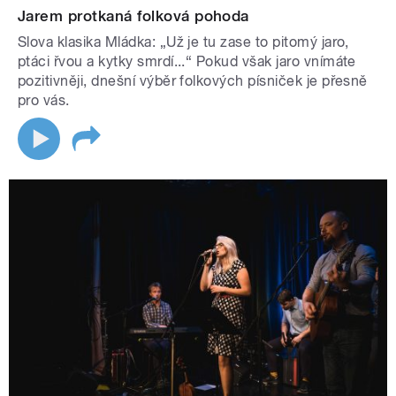
Jarem protkaná folková pohoda
Slova klasika Mládka: „Už je tu zase to pitomý jaro,
ptáci řvou a kytky smrdí...“ Pokud však jaro vnímáte
pozitivněji, dnešní výběr folkových písniček je přesně
pro vás.