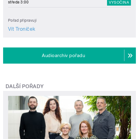
středa 3:00
VYSOČINA
Pořad připravují
Vít Troníček
Audioarchiv pořadu
DALŠÍ POŘADY