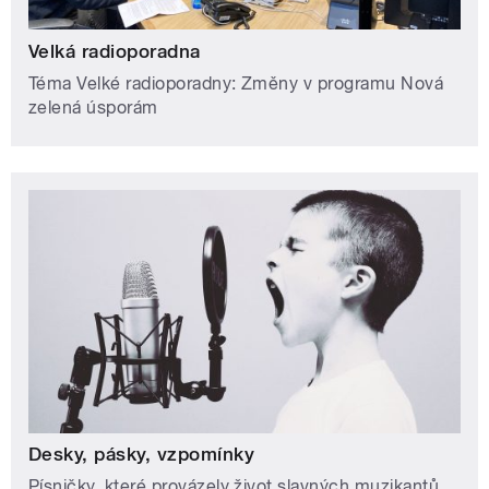
Velká radioporadna
Téma Velké radioporadny: Změny v programu Nová
zelená úsporám
Desky, pásky, vzpomínky
Písničky, které provázely život slavných muzikantů.