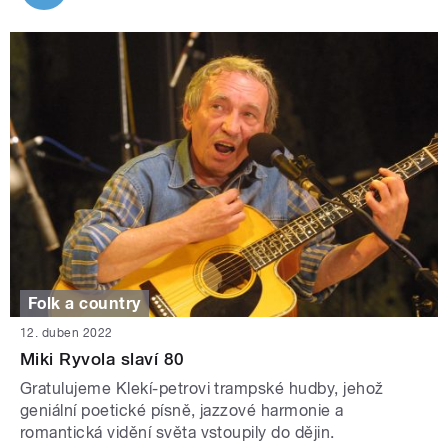
Folk a country
12. duben 2022
Miki Ryvola slaví 80
Gratulujeme Klekí-petrovi trampské hudby, jehož
geniální poetické písně, jazzové harmonie a
romantická vidění světa vstoupily do dějin.