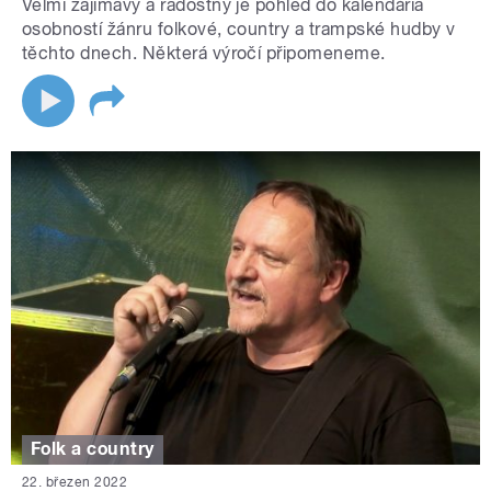
Velmi zajímavý a radostný je pohled do kalendária
osobností žánru folkové, country a trampské hudby v
těchto dnech. Některá výročí připomeneme.
Folk a country
22. březen 2022