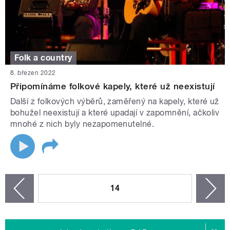
Folk a country
8. březen 2022
Připomínáme folkové kapely, které už neexistují
Další z folkových výběrů, zaměřený na kapely, které už
bohužel neexistují a které upadají v zapomnění, ačkoliv
mnohé z nich byly nezapomenutelné.
STRÁNKY
14
n
zí