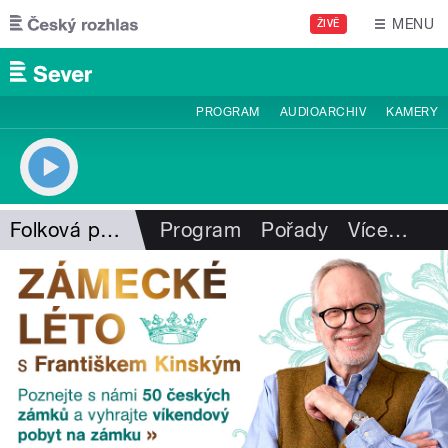
Přejít k hlavnímu obsahu
MENU
ŽIVĚ
PROGRAM
AUDIOARCHIV
KAMERY
Folková pohlazení
Program
Pořady
Více
…