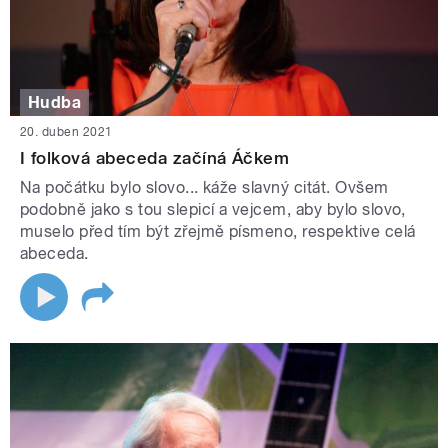
Hudba
20. duben 2021
I folková abeceda začíná Áčkem
Na počátku bylo slovo... káže slavný citát. Ovšem
podobně jako s tou slepicí a vejcem, aby bylo slovo,
muselo před tím být zřejmě písmeno, respektive celá
abeceda.