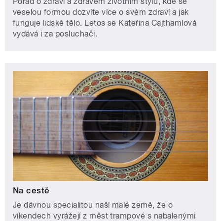
Pořad o zdraví a zdravém životním stylu, kde se
veselou formou dozvíte více o svém zdraví a jak
funguje lidské tělo. Letos se Kateřina Cajthamlová
vydává i za posluchači.
Na cestě
Je dávnou specialitou naší malé země, že o
víkendech vyrážejí z měst trampové s nabalenými