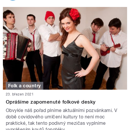
Folk a country
23. březen 2021
Oprášíme zapomenuté folkové desky
Obvykle náš pořad plníme aktuálními pozvánkami. V
době covidového umlčení kultury to není moc
praktické, tak tento podivný mezičas vyplníme
vyprášením koutů fonotéky.