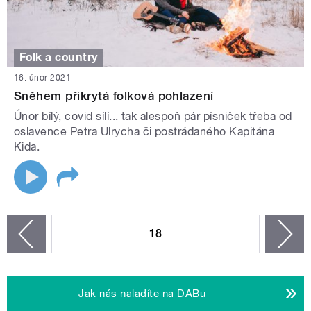
Folk a country
16. únor 2021
Sněhem přikrytá folková pohlazení
Únor bílý, covid sílí... tak alespoň pár písniček třeba od
oslavence Petra Ulrycha či postrádaného Kapitána
Kida.
STRÁNKY
18
n
zí
Jak nás naladíte na DABu