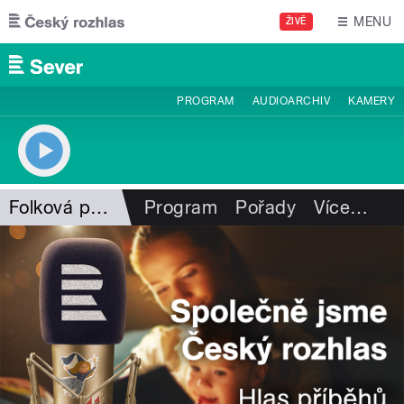
Přejít k hlavnímu obsahu
MENU
ŽIVĚ
PROGRAM
AUDIOARCHIV
KAMERY
Folková pohlazení
Program
Pořady
Více
…