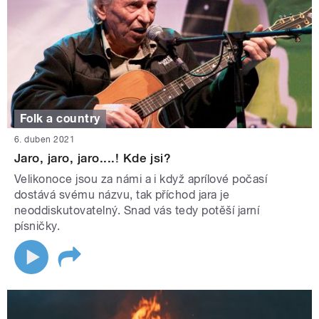
Folk a country
6. duben 2021
Jaro, jaro, jaro....! Kde jsi?
Velikonoce jsou za námi a i když aprílové počasí
dostává svému názvu, tak příchod jara je
neoddiskutovatelný. Snad vás tedy potěší jarní
písničky.