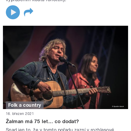
Folk a country
16. březen 2021
Žalman má 75 let... co dodat?
Snad jen to, že v tomto pořadu zazní v rozhlasové