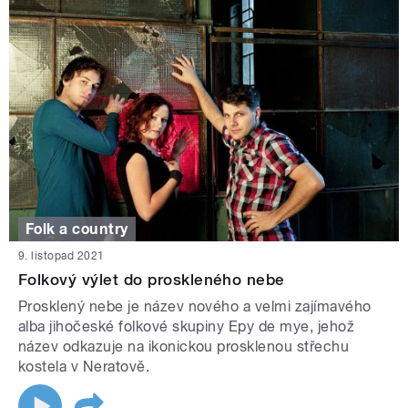
Folk a country
9. listopad 2021
Folkový výlet do proskleného nebe
Prosklený nebe je název nového a velmi zajímavého
alba jihočeské folkové skupiny Epy de mye, jehož
název odkazuje na ikonickou prosklenou střechu
kostela v Neratově.