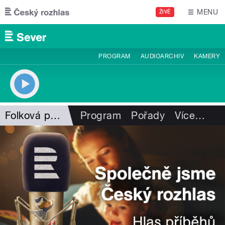
Přejít k hlavnímu obsahu
MENU
ŽIVĚ
PROGRAM
AUDIOARCHIV
KAMERY
Folková pohlazení
Program
Pořady
Více
…