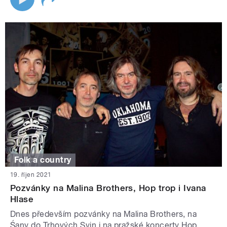
Folk a country
19. říjen 2021
Pozvánky na Malina Brothers, Hop trop i Ivana
Hlase
Dnes především pozvánky na Malina Brothers, na
Śany do Trhových Svin i na pražské koncerty Hop