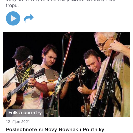
tropu.
Folk a country
12. říjen 2021
Poslechněte si Nový Rownák i Poutníky