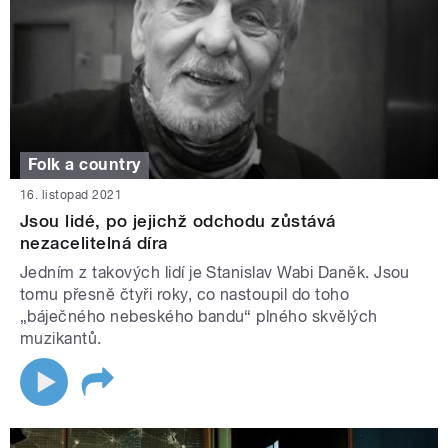
Folk a country
16. listopad 2021
Jsou lidé, po jejichž odchodu zůstává
nezacelitelná díra
Jedním z takových lidí je Stanislav Wabi Daněk. Jsou
tomu přesně čtyři roky, co nastoupil do toho
„báječného nebeského bandu“ plného skvělých
muzikantů.