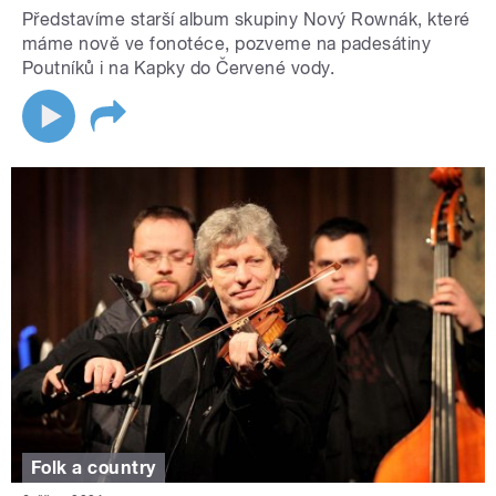
Představíme starší album skupiny Nový Rownák, které
máme nově ve fonotéce, pozveme na padesátiny
Poutníků i na Kapky do Červené vody.
Folk a country