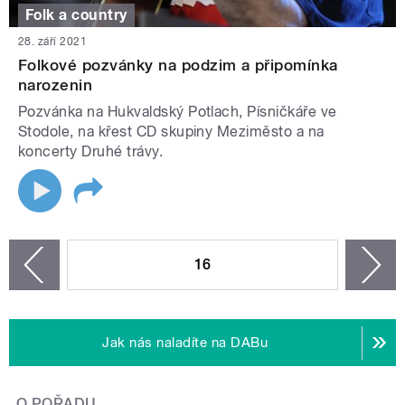
Folk a country
28. září 2021
Folkové pozvánky na podzim a připomínka
narozenin
Pozvánka na Hukvaldský Potlach, Písničkáře ve
Stodole, na křest CD skupiny Meziměsto a na
koncerty Druhé trávy.
STRÁNKY
16
n
zí
Jak nás naladíte na DABu
O POŘADU