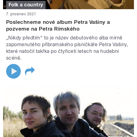
Folk a country
7. prosinec 2021
Poslechneme nové album Petra Vašiny a
pozveme na Petra Rímského
„Nikdy předtím“ to je název debutového alba mírně
zapomenutého příbramského písničkáře Petra Vašiny,
které natočil takřka po čtyřiceti letech na hudební
scéně.