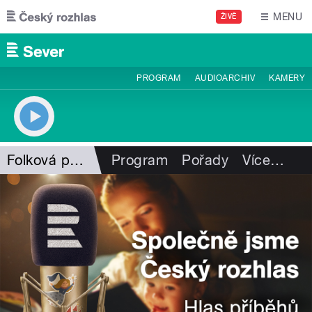
Přejít k hlavnímu obsahu
MENU
ŽIVĚ
PROGRAM
AUDIOARCHIV
KAMERY
Folková pohlazení
Program
Pořady
Více
…