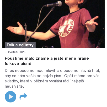
Folk a country
9. květen 2023
Pouštíme málo známé a ještě méně hrané
folkové písně
Dnes nebudeme moc mluvit, ale budeme hlavně hrát,
aby se nám vešlo co nejvíc písní. Opět máme pro vás
skladby, které v běžném vysílání rádií nejspíš
neuslyšíte.