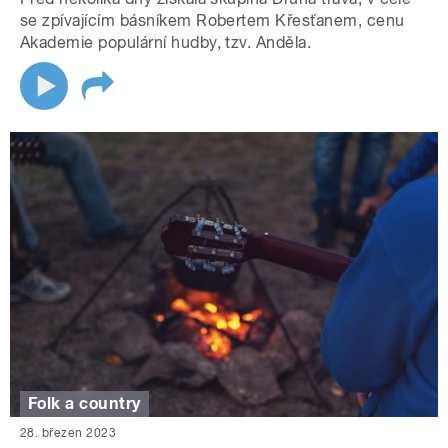
se zpívajícím básníkem Robertem Křesťanem, cenu
Akademie populární hudby, tzv. Anděla.
Folk a country
28. březen 2023