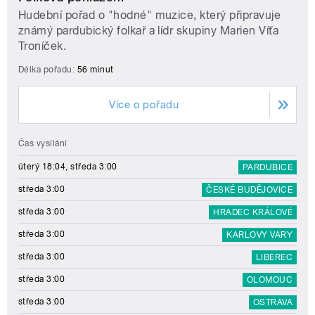
Hudební pořad o "hodné" muzice, který připravuje
známý pardubický folkař a lídr skupiny Marien Víťa
Troníček.
Délka pořadu:
56 minut
Více o pořadu
Čas vysílání
úterý 18:04, středa 3:00
PARDUBICE
středa 3:00
ČESKÉ BUDĚJOVICE
středa 3:00
HRADEC KRÁLOVÉ
středa 3:00
KARLOVY VARY
středa 3:00
LIBEREC
středa 3:00
OLOMOUC
středa 3:00
OSTRAVA