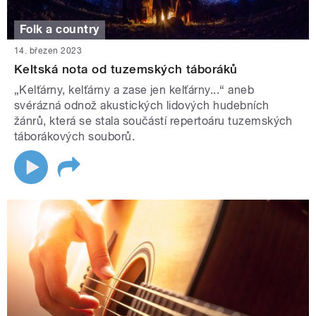
Folk a country
14. březen 2023
Keltská nota od tuzemských táboráků
„Kelťárny, kelťárny a zase jen kelťárny...“ aneb
svérázná odnož akustických lidových hudebních
žánrů, která se stala součástí repertoáru tuzemských
táborákových souborů.