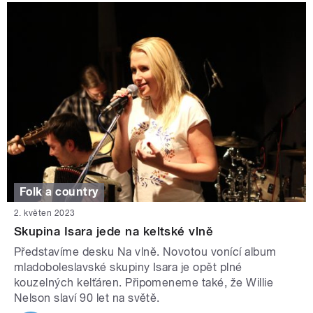
Folk a country
2. květen 2023
Skupina Isara jede na keltské vlně
Představíme desku Na vlně. Novotou vonící album
mladoboleslavské skupiny Isara je opět plné
kouzelných kelťáren. Připomeneme také, že Willie
Nelson slaví 90 let na světě.