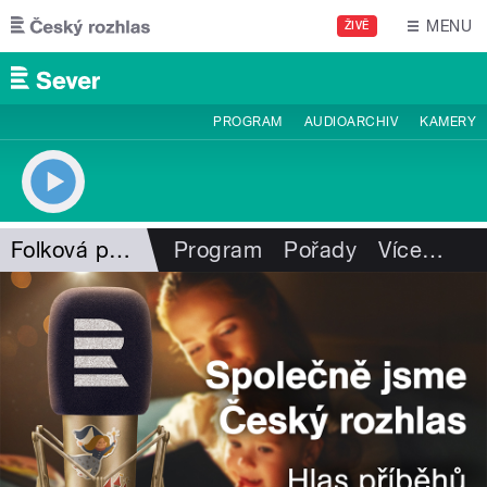
Přejít k hlavnímu obsahu
MENU
ŽIVĚ
PROGRAM
AUDIOARCHIV
KAMERY
Folková pohlazení
Program
Pořady
Více
…