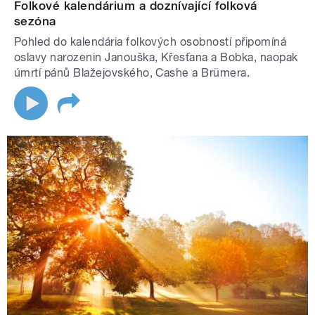
Folkové kalendárium a doznívající folková
sezóna
Pohled do kalendária folkových osobností připomíná
oslavy narozenin Janouška, Křesťana a Bobka, naopak
úmrtí pánů Blažejovského, Cashe a Brümera.