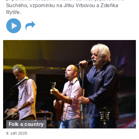
Suchého, vzpomínku na Jitku Vrbovou a Zdeňka
Rytíře.
Folk a country
9. září 2025