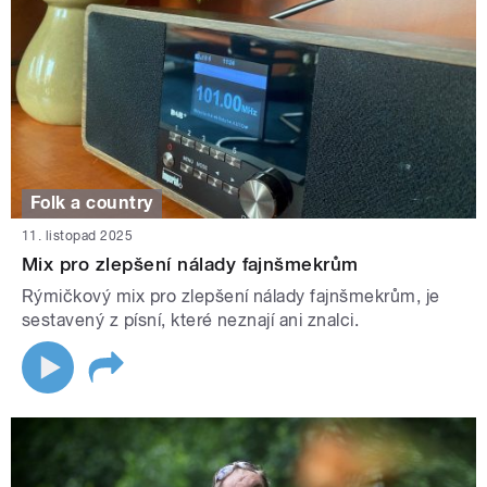
Folk a country
11. listopad 2025
Mix pro zlepšení nálady fajnšmekrům
Rýmičkový mix pro zlepšení nálady fajnšmekrům, je
sestavený z písní, které neznají ani znalci.