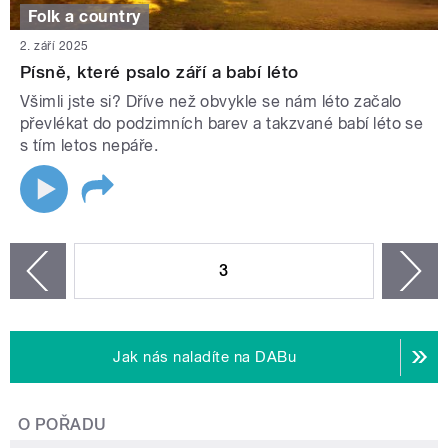
Folk a country
2. září 2025
Písně, které psalo září a babí léto
Všimli jste si? Dříve než obvykle se nám léto začalo
převlékat do podzimních barev a takzvané babí léto se
s tím letos nepáře.
STRÁNKY
3
n
zí
Jak nás naladíte na DABu
O POŘADU