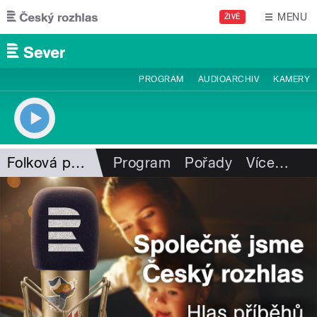
Přejít k hlavnímu obsahu
MENU
ŽIVĚ
PROGRAM
AUDIOARCHIV
KAMERY
Folková pohlazení
Program
Pořady
Více
…