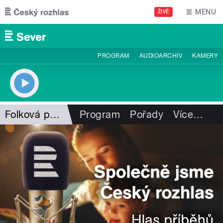
Přejít k hlavnímu obsahu
MENU
ŽIVĚ
PROGRAM
AUDIOARCHIV
KAMERY
Folková pohlazení
Program
Pořady
Více
…