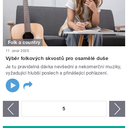
Folk a country
11. únor 2025
Výběr folkových skvostů pro osamělé duše
Je tu pravidelná dávka nevšední a nekomerční muziky,
vyžadující hlubší poslech a přinášející pohlazení.
STRÁNKY
5
n
zí