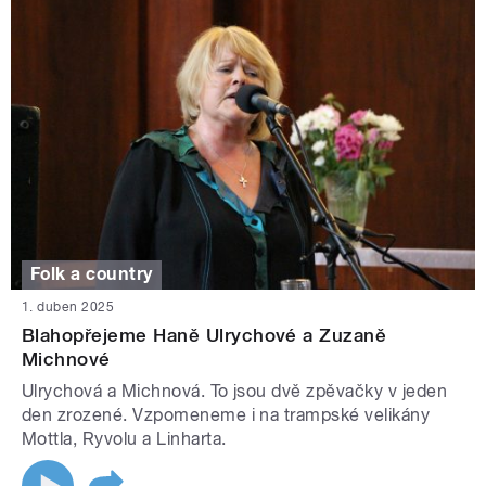
Folk a country
1. duben 2025
Blahopřejeme Haně Ulrychové a Zuzaně
Michnové
Ulrychová a Michnová. To jsou dvě zpěvačky v jeden
den zrozené. Vzpomeneme i na trampské velikány
Mottla, Ryvolu a Linharta.