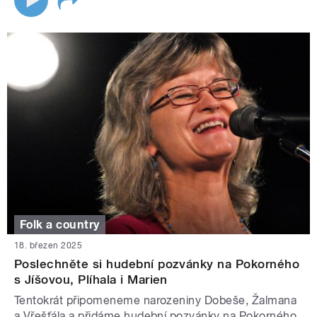
Folk a country
18. březen 2025
Poslechněte si hudební pozvánky na Pokorného
s Jíšovou, Plíhala i Marien
Tentokrát připomeneme narozeniny Dobeše, Žalmana
a Vřešťála a přidáme hudební pozvánky na Pokorného