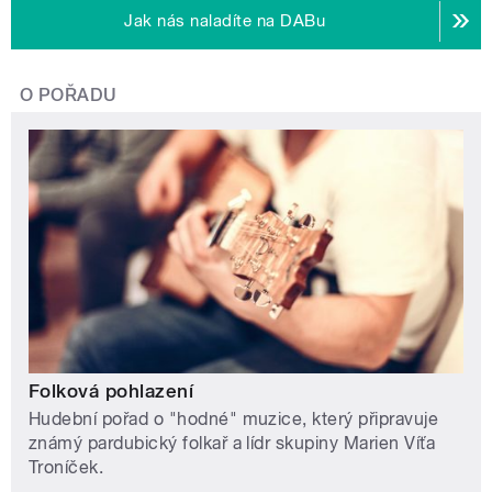
Jak nás naladíte na DABu
O POŘADU
Folková pohlazení
Hudební pořad o "hodné" muzice, který připravuje
známý pardubický folkař a lídr skupiny Marien Víťa
Troníček.