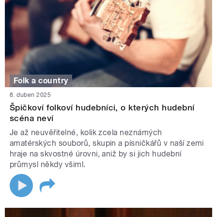
Folk a country
8. duben 2025
Špičkoví folkoví hudebníci, o kterých hudební
scéna neví
Je až neuvěřitelné, kolik zcela neznámých
amatérských souborů, skupin a písničkářů v naší zemi
hraje na skvostné úrovni, aniž by si jich hudební
průmysl někdy všiml.