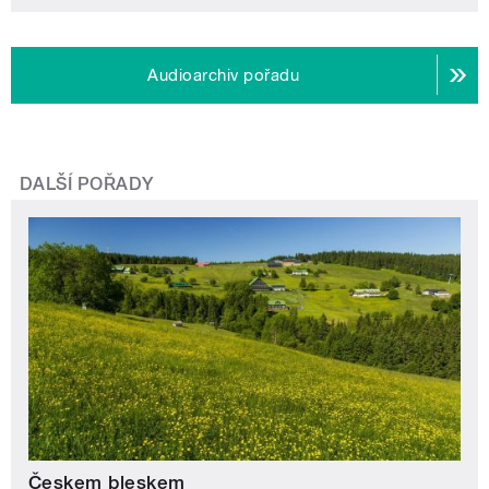
Audioarchiv pořadu
DALŠÍ POŘADY
Českem bleskem