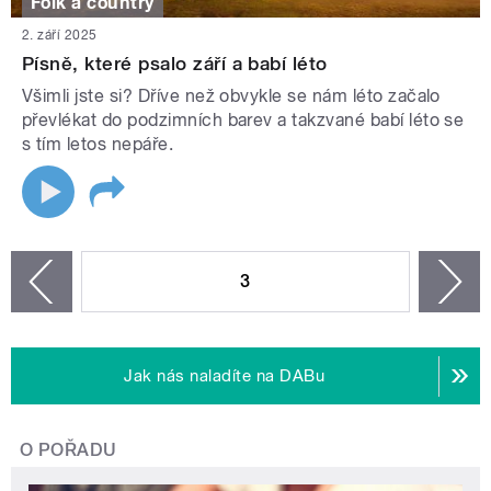
Folk a country
2. září 2025
Písně, které psalo září a babí léto
Všimli jste si? Dříve než obvykle se nám léto začalo
převlékat do podzimních barev a takzvané babí léto se
s tím letos nepáře.
STRÁNKY
3
n
zí
Jak nás naladíte na DABu
O POŘADU