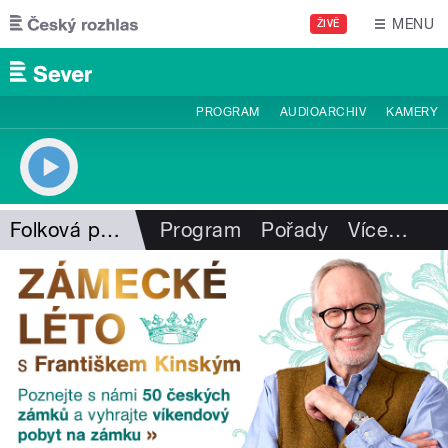
Přejít k hlavnímu obsahu
MENU
ŽIVĚ
PROGRAM
AUDIOARCHIV
KAMERY
Folková pohlazení
Program
Pořady
Více
…