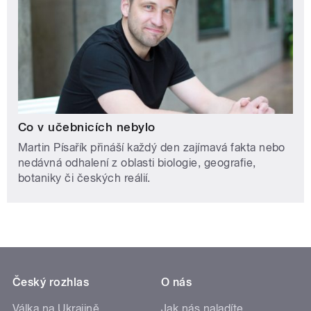
Co v učebnicích nebylo
Martin Písařík přináší každý den zajímavá fakta nebo
nedávná odhalení z oblasti biologie, geografie,
botaniky či českých reálií.
Český rozhlas
O nás
Válka na Ukrajině
Jak nás naladíte