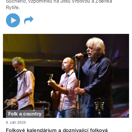
Suchého, vzpomínku na Jitku Vrbovou a Zdeňka
Rytíře.
Folk a country
9. září 2025
Folkové kalendárium a doznívající folková