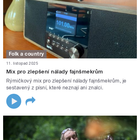
Folk a country
11. listopad 2025
Mix pro zlepšení nálady fajnšmekrům
Rýmičkový mix pro zlepšení nálady fajnšmekrům, je
sestavený z písní, které neznají ani znalci.