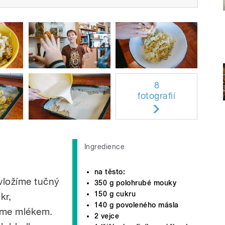
8
fotografií
Ingredience
na těsto:
vložíme tučný
350 g polohrubé mouky
150 g cukru
kr,
140 g povoleného másla
jeme mlékem.
2 vejce