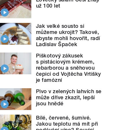
už 100 let
Jak velké sousto si
můžeme ukrojit? Takové,
abyste mohli hovořit, radí
Ladislav Špaček
Piškotový zákusek
s pistáciovým krémem,
rebarborou a sněhovou
čepicí od Vojtěcha Vrtišky
je famózní
Pivo v zelených lahvích se
může dříve zkazit, lepší
jsou hnědé
Bílé, červené, šumivé.
Jakou teplotu má mít při
podávání víno? Souvisí