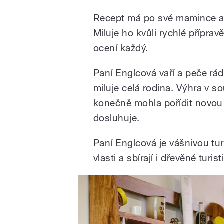
Recept má po své mamince a 
Miluje ho kvůli rychlé příprav
ocení každý.
Paní Englcová vaří a peče ráda
miluje celá rodina. Výhra v sou
konečně mohla pořídit novou tr
dosluhuje.
Paní Englcová je vášnivou tur
vlasti a sbírají i dřevěné turi