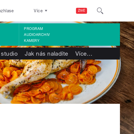
ozhlase
Více
ŽIVĚ
PROGRAM
AUDIOARCHIV
KAMERY
 studio
Jak nás naladíte
Více
…