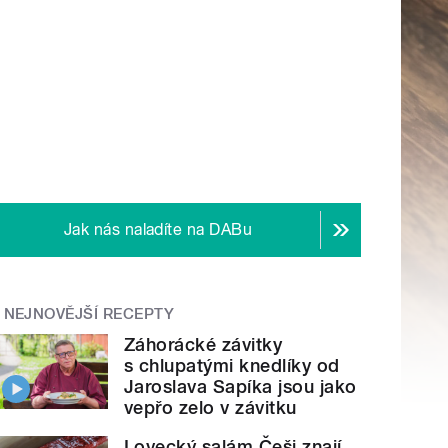
Jak nás naladíte na DABu
NEJNOVĚJŠÍ RECEPTY
Záhorácké závitky
s chlupatými knedlíky od
Jaroslava Sapíka jsou jako
vepřo zelo v závitku
Lovecký salám Češi znají