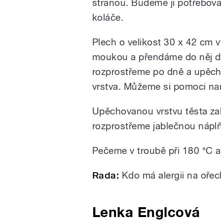
stranou. Budeme ji potřebova
koláče.
Plech o velikost 30 x 42 c
moukou a přendáme do něj dvě
rozprostřeme po dně a upěchu
vrstva. Můžeme si pomoci 
Upěchovanou vrstvu těsta zal
rozprostřeme jablečnou nápl
Pečeme v troubě při 180 °C as
Rada:
Kdo má alergii na ořec
Lenka Englcová