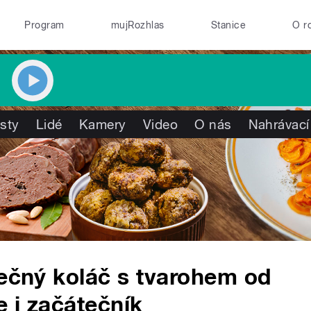
Program
mujRozhlas
Stanice
O r
isty
Lidé
Kamery
Video
O nás
Nahrávací
lečný koláč s tvarohem od
 i začátečník