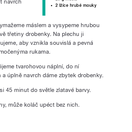
t navrch
2 lžíce hrubé mouky
m vymažeme máslem a vysypeme hrubou
 třetiny drobenky. Na plechu ji
jeme, aby vznikla souvislá a pevná
namočenýma rukama.
ijeme tvarohovou náplní, do ní
ň a úplně navrch dáme zbytek drobenky.
i 45 minut do světle zlatavé barvy.
hy, může koláč upéct bez nich.