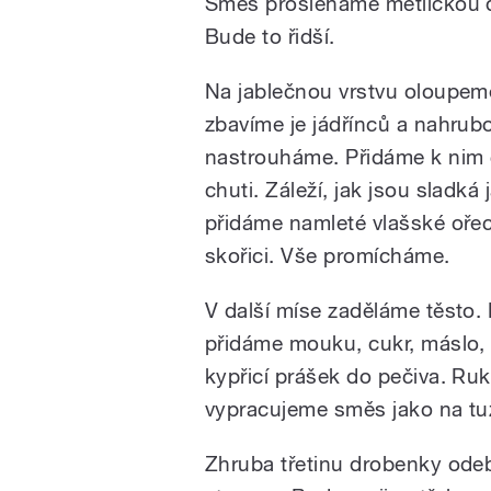
Směs prošleháme metličkou 
Bude to řidší.
Na jablečnou vrstvu oloupeme
zbavíme je jádřínců a nahrub
nastrouháme. Přidáme k nim 
chuti. Záleží, jak jsou sladká
přidáme namleté vlašské oře
skořici. Vše promícháme.
V další míse zaděláme těsto.
přidáme mouku, cukr, máslo, 
kypřicí prášek do pečiva. R
vypracujeme směs jako na tu
Zhruba třetinu drobenky od