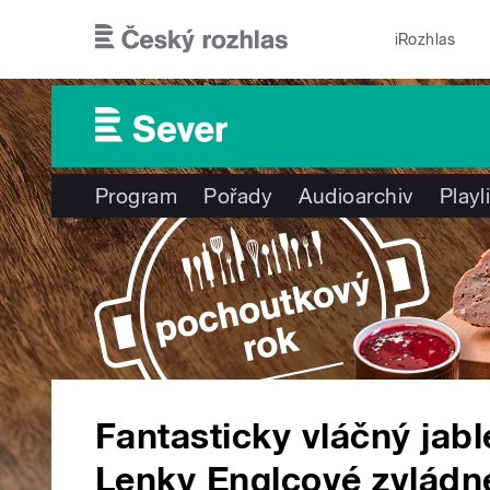
Přejít k hlavnímu obsahu
iRozhlas
Program
Pořady
Audioarchiv
Playl
Fantasticky vláčný jab
Lenky Englcové zvládne