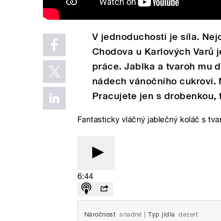
V jednoduchosti je síla. Ne
Chodova u Karlových Varů je
práce. Jablka a tvaroh mu d
nádech vánočního cukroví. 
Pracujete jen s drobenkou, 
Fantasticky vláčný jablečný koláč s t
6:44
Náročnost
snadné
|
Typ jídla
dezert