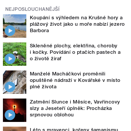
NEJPOSLOUCHANĚJŠÍ
Koupání s výhledem na Krušné hory a
plážový život jako u moře nabízí jezero
Barbora
Skleněné plochy, elektřina, choroby
i kočky. Povídání o ptačích pastech a
o životě žiraf
Manželé Macháčkovi proměnili
opuštěné nádraží v Kovářské v místo
plné života
Zatmění Slunce i Měsíce, Vavřincovy
slzy a Jeseteří úplněk: Procházka
srpnovou oblohou
Léto s mravenci, kořeny šamanismu,