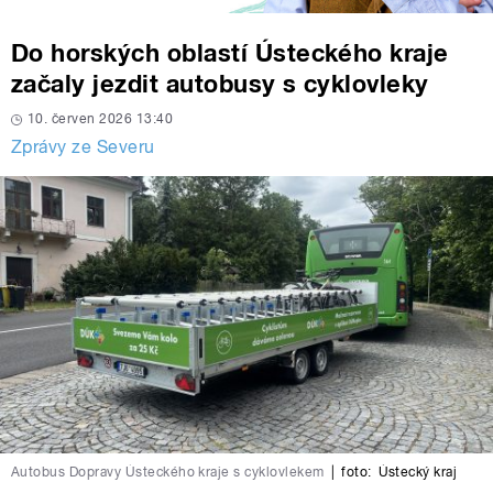
Do horských oblastí Ústeckého kraje
začaly jezdit autobusy s cyklovleky
10. červen 2026 13:40
Zprávy ze Severu
Autobus Dopravy Ústeckého kraje s cyklovlekem
|
foto:
Ústecký kraj