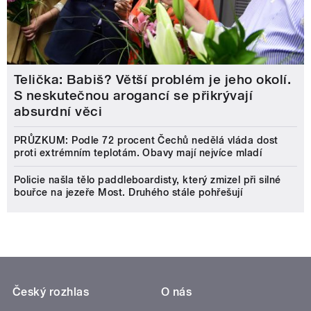
Telička: Babiš? Větší problém je jeho okolí.
S neskutečnou arogancí se přikrývají
absurdní věci
PRŮZKUM: Podle 72 procent Čechů nedělá vláda dost
proti extrémním teplotám. Obavy mají nejvíce mladí
Policie našla tělo paddleboardisty, který zmizel při silné
bouřce na jezeře Most. Druhého stále pohřešují
Český rozhlas
O nás