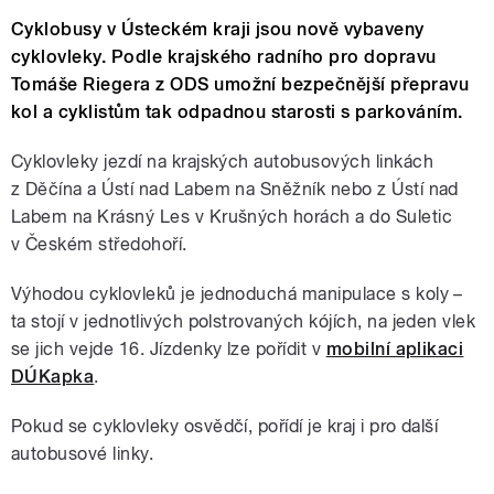
Cyklobusy v Ústeckém kraji jsou nově vybaveny
cyklovleky. Podle krajského radního pro dopravu
Tomáše Riegera z ODS umožní bezpečnější přepravu
kol a cyklistům tak odpadnou starosti s parkováním.
Cyklovleky jezdí na krajských autobusových linkách
z Děčína a Ústí nad Labem na Sněžník nebo z Ústí nad
Labem na Krásný Les v Krušných horách a do Suletic
v Českém středohoří.
Výhodou cyklovleků je jednoduchá manipulace s koly –
ta stojí v jednotlivých polstrovaných kójích, na jeden vlek
se jich vejde 16. Jízdenky lze pořídit v
mobilní aplikaci
DÚKapka
.
Pokud se cyklovleky osvědčí, pořídí je kraj i pro další
autobusové linky.