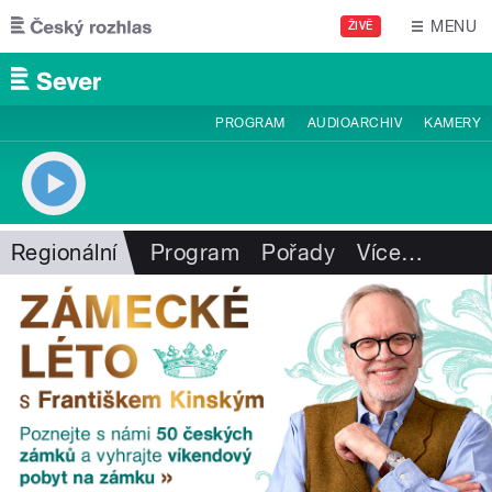
Přejít k hlavnímu obsahu
MENU
ŽIVĚ
PROGRAM
AUDIOARCHIV
KAMERY
Regionální
Program
Pořady
Více
…