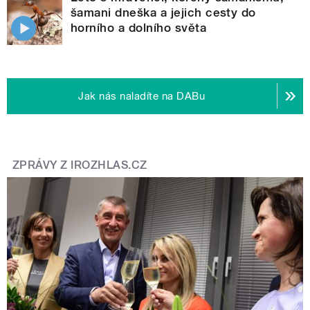
šamani dneška a jejich cesty do
horního a dolního světa
Jak nás naladíte na DABu
ZPRÁVY Z IROZHLAS.CZ