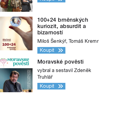
100+24 brněnských
kuriozit, absurdit a
bizarností
Miloš Šenkýř, Tomáš Kremr
Koupit
Moravské pověsti
vybral a sestavil Zdeněk
Truhlář
Koupit