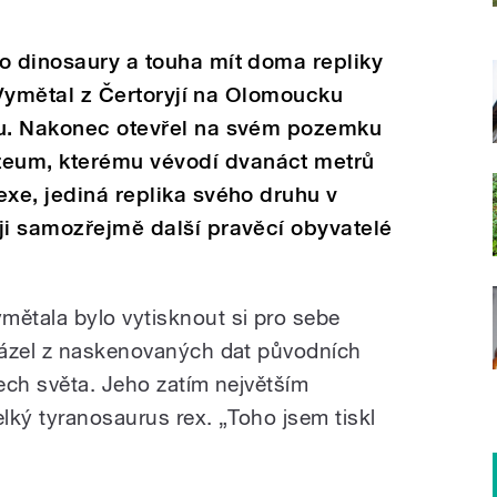
o dinosaury a touha mít doma repliky
áš Vymětal z Čertoryjí na Olomoucku
nu. Nakonec otevřel na svém pozemku
eum, kterému vévodí dvanáct metrů
exe, jediná replika svého druhu v
ji samozřejmě další pravěcí obyvatelé
ětala bylo vytisknout si pro sebe
házel z naskenovaných dat původních
tech světa. Jeho zatím největším
lký tyranosaurus rex. „Toho jsem tiskl