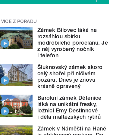
VÍCE Z POŘADU
Zámek Bílovec láká na
rozsáhlou sbírku
modrobílého porcelánu. Je
z něj vyrobený nočník
i telefon
Šluknovský zámek skoro
celý shořel při ničivém
požáru. Dnes je znovu
krásně opravený
Barokní zámek Dětenice
láká na unikátní fresky,
ložnici Emy Destinnové
i děla maltézských rytířů
Zámek v Náměšti na Hané
je obklopený parkem. Do