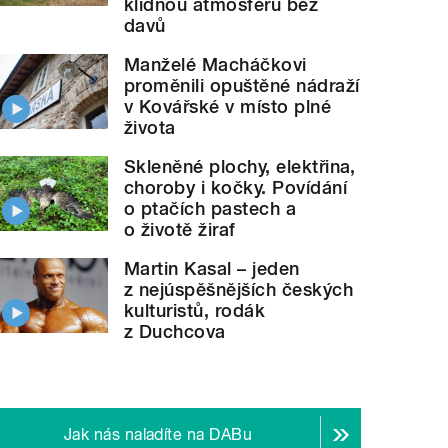
klidnou atmosféru bez
davů
Manželé Macháčkovi
proměnili opuštěné nádraží
v Kovářské v místo plné
života
Skleněné plochy, elektřina,
choroby i kočky. Povídání
o ptačích pastech a
o životě žiraf
Martin Kasal – jeden
z nejúspěšnějších českých
kulturistů, rodák
z Duchcova
Jak nás naladíte na DABu