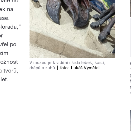
náte ho
ek na
ase.
olorada,“
or
vřel po
dzim
možnost
V muzeu je k vidění i řada lebek, kostí,
drápů a zubů
|
foto:
Lukáš Vymětal
 tvorů,
let.