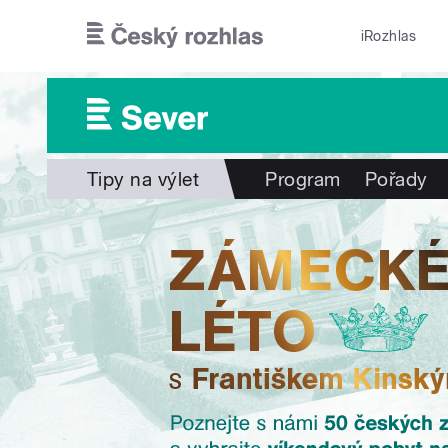
Přejít k hlavnímu obsahu
iRozhlas
Tipy na výlet
Program
Pořady