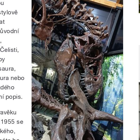
ou
stylově
at
původní
,
Čelisti,
by
saura,
aura nebo
aždého
ní popis.
ravěku
 1955 se
lkého,