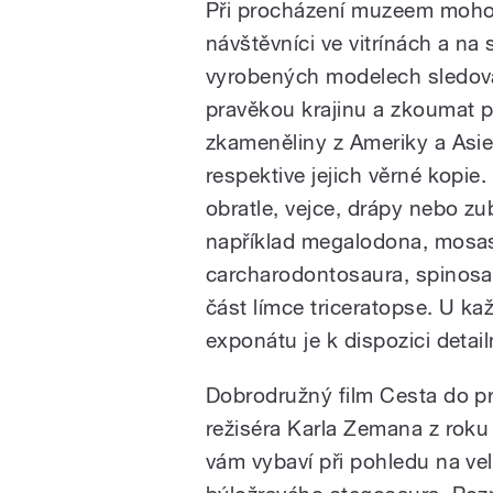
Při procházení muzeem moh
návštěvníci ve vitrínách a na 
vyrobených modelech sledov
pravěkou krajinu a zkoumat 
zkameněliny z Ameriky a Asie
respektive jejich věrné kopie. 
obratle, vejce, drápy nebo zu
například megalodona, mosa
carcharodontosaura, spinos
část límce triceratopse. U k
exponátu je k dispozici detail
Dobrodružný film Cesta do p
režiséra Karla Zemana z roku
vám vybaví při pohledu na ve