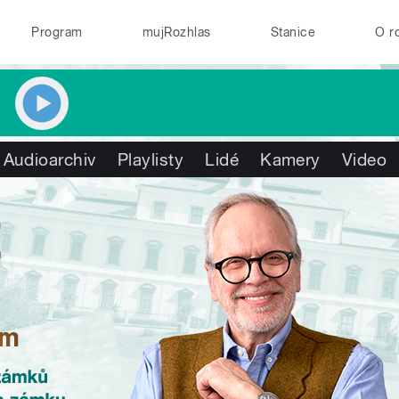
Program
mujRozhlas
Stanice
O r
Audioarchiv
Playlisty
Lidé
Kamery
Video