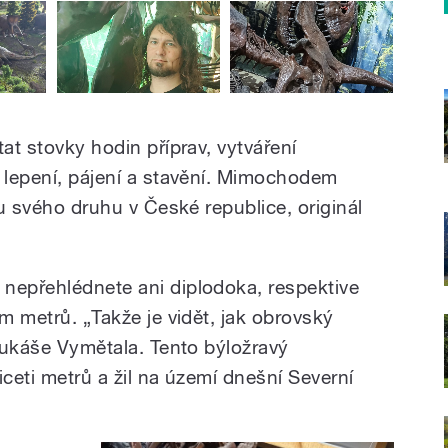
tat stovky hodin příprav, vytváření
, lepení, pájení a stavění. Mimochodem
ou svého druhu v České republice, originál
nepřehlédnete ani diplodoka, respektive
dm metrů. „Takže je vidět, jak obrovský
 Lukáše Vymětala. Tento býložravý
iceti metrů a žil na území dnešní Severní