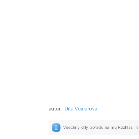
autor:
Dita Vojnarová
Všechny díly pořadu na mujRozhlas