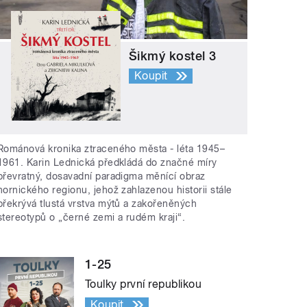
Šikmý kostel 3
Koupit
Románová kronika ztraceného města - léta 1945–
1961. Karin Lednická předkládá do značné míry
převratný, dosavadní paradigma měnící obraz
hornického regionu, jehož zahlazenou historii stále
překrývá tlustá vrstva mýtů a zakořeněných
stereotypů o „černé zemi a rudém kraji“.
1-25
Toulky první republikou
Koupit