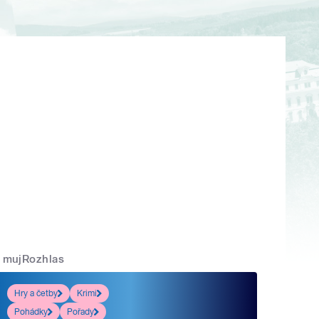
mujRozhlas
Hry a četby
Krimi
Pohádky
Pořady