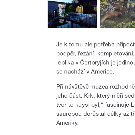
Je k tomu ale potřeba připočí
podpěr, řezání, kompletování
replika v Čertoryjích je jedin
se nachází v Americe.
Při návštěvě muzea rozhodně 
jeho část. Krk, který měří se
tvor to kdysi byl,“ fascinuje
sauropod dorůstal délky až tř
Ameriky.