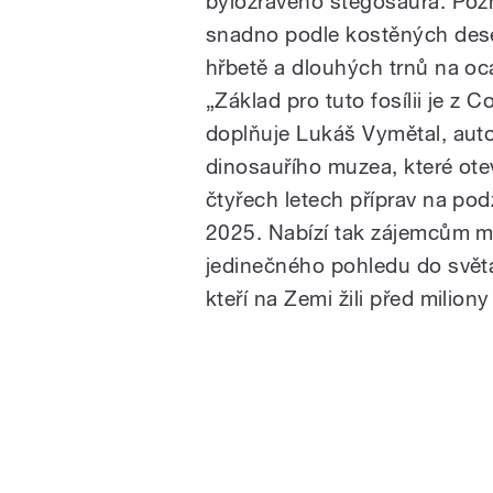
býložravého stegosaura. Poz
snadno podle kostěných des
hřbetě a dlouhých trnů na oc
„Základ pro tuto fosílii je z C
doplňuje Lukáš Vymětal, aut
dinosauřího muzea, které ote
čtyřech letech příprav na po
2025. Nabízí tak zájemcům 
jedinečného pohledu do světa
kteří na Zemi žili před miliony 