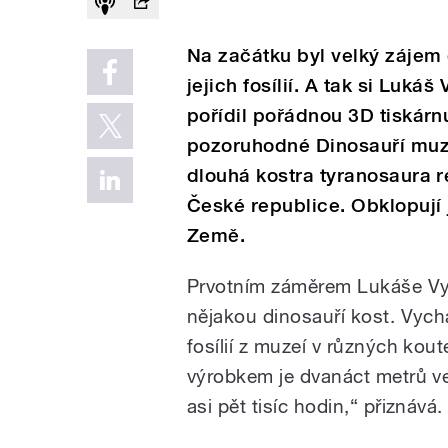
Na začátku byl velký zájem 
jejich fosílií. A tak si Luk
pořídil pořádnou 3D tiskár
pozoruhodné Dinosauří muz
dlouhá kostra tyranosaura r
České republice. Obklopují 
Země.
Prvotním záměrem Lukáše Vym
nějakou dinosauří kost. Vyc
fosílií z muzeí v různých kou
výrobkem je dvanáct metrů ve
asi pět tisíc hodin,“ přiznává.