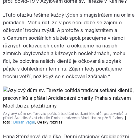
proti covid-19 v Azylovém domě sv. Terezie v Karlíně?
„Tuto otázku řešíme každý týden s magistrátem na online
poradách. Mohu říct, že v poslední době se zájem o
očkování trochu zvýšil. A protože s magistrátem a
s Centrem sociálních služeb spolupracujeme v rámci
různých očkovacích center a očkujeme na našich
zimních ubytovnách a krizových noclehárnách, mohu
říci, že polovina našich klientů je očkovaná a zbytek
půjde v dohledném termínu. Zájem tedy pociťujeme
trochu větší, než když se s očkování začínalo.“
Azylový dům sv. Terezie pořádá tradiční setkání klientů, pracovníků a
přátel Arcidiecézní charity Praha s názvem Modlitba za přežití zimy
|
foto:
Dušan Vágai
,
Český rozhlas
Hana Štěpánová dále říká, Denní stacionář Arcidiecézní