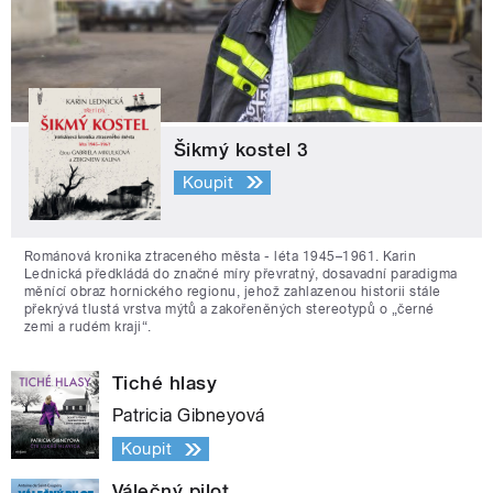
Šikmý kostel 3
Koupit
Románová kronika ztraceného města - léta 1945–1961. Karin
Lednická předkládá do značné míry převratný, dosavadní paradigma
měnící obraz hornického regionu, jehož zahlazenou historii stále
překrývá tlustá vrstva mýtů a zakořeněných stereotypů o „černé
zemi a rudém kraji“.
Tiché hlasy
Patricia Gibneyová
Koupit
Válečný pilot