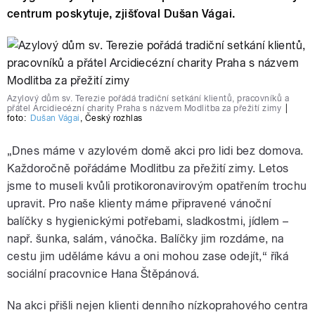
centrum poskytuje, zjišťoval Dušan Vágai.
Azylový dům sv. Terezie pořádá tradiční setkání klientů, pracovníků a
přátel Arcidiecézní charity Praha s názvem Modlitba za přežití zimy
|
foto:
Dušan Vágai
,
Český rozhlas
„Dnes máme v azylovém domě akci pro lidi bez domova.
Každoročně pořádáme Modlitbu za přežití zimy. Letos
jsme to museli kvůli protikoronavirovým opatřením trochu
upravit. Pro naše klienty máme připravené vánoční
balíčky s hygienickými potřebami, sladkostmi, jídlem –
např. šunka, salám, vánočka. Balíčky jim rozdáme, na
cestu jim uděláme kávu a oni mohou zase odejít,“ říká
sociální pracovnice Hana Štěpánová.
Na akci přišli nejen klienti denního nízkoprahového centra