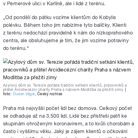
v Pernerově ulici v Karlíně, ale i lidé z terénu.
„Od pondělí do pátku vozíme klientům do Kobylis
polévku. Během toho jim nabízíme tyto balíčky. Klienti
z terénu nedochází pravidelně k nám do nízkoprahového
centra, ale obsluhujeme je tím, že jim vozíme potraviny
do terénu.“
Azylový dům sv. Terezie pořádá tradiční setkání klientů, pracovníků a
přátel Arcidiecézní charity Praha s názvem Modlitba za přežití zimy
|
foto:
Dušan Vágai
,
Český rozhlas
Praha má nejvyšší počet lidí bez domova. Celkový počet
se odhaduje až na 3.500 lidí. Lidé bez přístřeší patří ke
skupinám ohroženým koronavirem, a to kvůli chorobám a
často i vyššímu věku. Jaký je zájem klientů o očkování