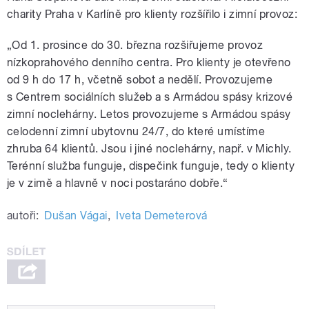
charity Praha v Karlíně pro klienty rozšířilo i zimní provoz:
„Od 1. prosince do 30. března rozšiřujeme provoz
nízkoprahového denního centra. Pro klienty je otevřeno
od 9 h do 17 h, včetně sobot a nedělí. Provozujeme
s Centrem sociálních služeb a s Armádou spásy krizové
zimní noclehárny. Letos provozujeme s Armádou spásy
celodenní zimní ubytovnu 24/7, do které umístíme
zhruba 64 klientů. Jsou i jiné noclehárny, např. v Michly.
Terénní služba funguje, dispečink funguje, tedy o klienty
je v zimě a hlavně v noci postaráno dobře.“
autoři:
Dušan Vágai
,
Iveta Demeterová