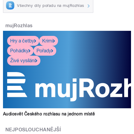
Všechny díly pořadu na mujRozhlas
mujRozhlas
Hry a četby
Krimi
Pohádky
Pořady
Živé vysílání
Audiosvět Českého rozhlasu na jednom místě
NEJPOSLOUCHANĚJŠÍ