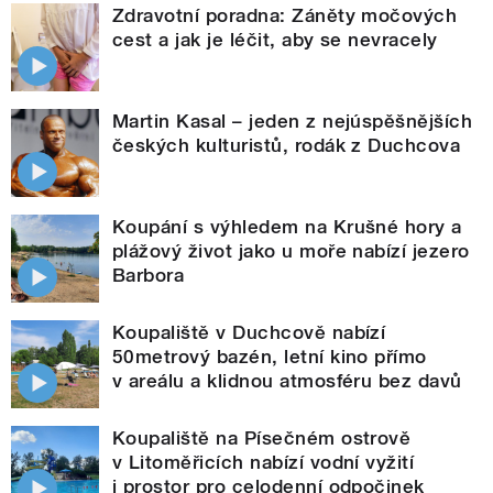
Zdravotní poradna: Záněty močových
cest a jak je léčit, aby se nevracely
Martin Kasal – jeden z nejúspěšnějších
českých kulturistů, rodák z Duchcova
Koupání s výhledem na Krušné hory a
plážový život jako u moře nabízí jezero
Barbora
Koupaliště v Duchcově nabízí
50metrový bazén, letní kino přímo
v areálu a klidnou atmosféru bez davů
Koupaliště na Písečném ostrově
v Litoměřicích nabízí vodní vyžití
i prostor pro celodenní odpočinek