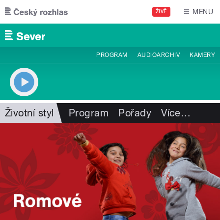
Přejít k hlavnímu obsahu
MENU
ŽIVĚ
PROGRAM
AUDIOARCHIV
KAMERY
Životní styl
Program
Pořady
Více
…