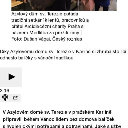
Azylový dům sv. Terezie pořádá
tradiční setkání klientů, pracovníků a
přátel Arcidiecézní charity Praha s
názvem Modlitba za přežití zimy |
Foto:
Dušan Vágai
, Český rozhlas
Díky Azylovému domu sv. Terezie v Karlíně si zhruba sto lidí
odneslo balíčky s vánoční nadílkou
3:16
V Azylovém domě sv. Terezie v pražském Karlíně
připravili během Vánoc lidem bez domova balíček
s hygienickými potřebami a potravinami. Jaké služby