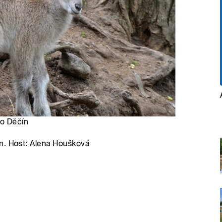
oo Děčín
m. Host: Alena Houšková