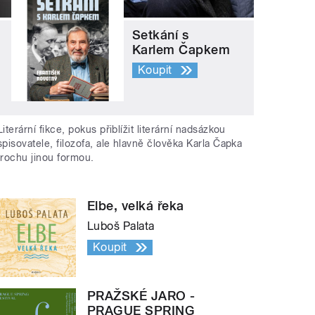
Setkání s
Karlem Čapkem
Koupit
Literární fikce, pokus přiblížit literární nadsázkou
spisovatele, filozofa, ale hlavně člověka Karla Čapka
trochu jinou formou.
Elbe, velká řeka
Luboš Palata
Koupit
PRAŽSKÉ JARO -
PRAGUE SPRING