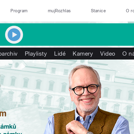
Program
mujRozhlas
Stanice
O r
oarchiv
Playlisty
Lidé
Kamery
Video
O n