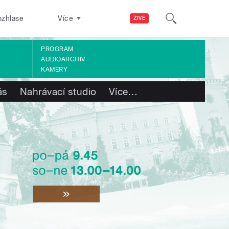
ozhlase
Více
ŽIVĚ
PROGRAM
AUDIOARCHIV
KAMERY
ás
Nahrávací studio
Více
…