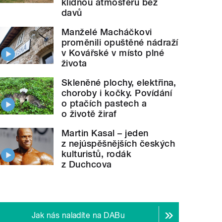
klidnou atmosféru bez
davů
Manželé Macháčkovi
proměnili opuštěné nádraží
v Kovářské v místo plné
života
Skleněné plochy, elektřina,
choroby i kočky. Povídání
o ptačích pastech a
o životě žiraf
Martin Kasal – jeden
z nejúspěšnějších českých
kulturistů, rodák
z Duchcova
Jak nás naladíte na DABu