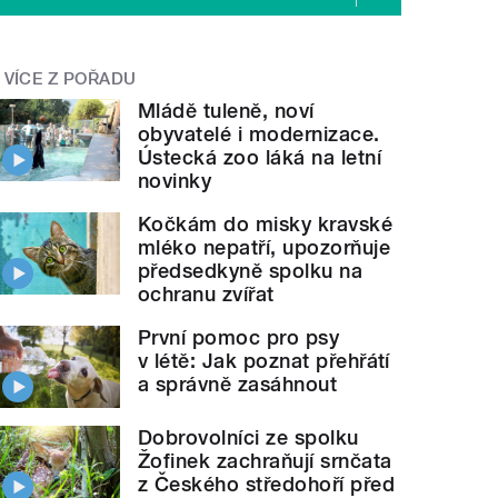
VÍCE Z POŘADU
Mládě tuleně, noví
obyvatelé i modernizace.
Ústecká zoo láká na letní
novinky
Kočkám do misky kravské
mléko nepatří, upozorňuje
předsedkyně spolku na
ochranu zvířat
První pomoc pro psy
v létě: Jak poznat přehřátí
a správně zasáhnout
Dobrovolníci ze spolku
Žofinek zachraňují srnčata
z Českého středohoří před