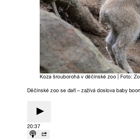
Koza šrouborohá v děčínské zoo | Foto: Z
Děčínské zoo se daří – zažívá doslova baby boo
20:37