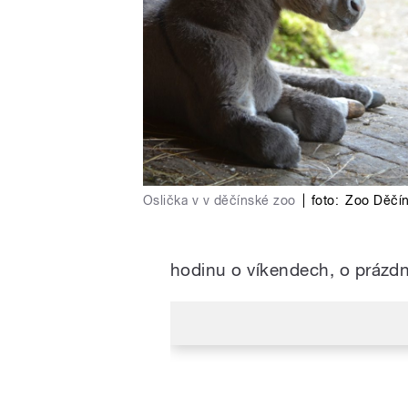
Oslička v v děčínské zoo
|
foto:
Zoo Děčí
hodinu o víkendech, o prázdn