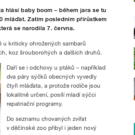
a hlásí baby boom – během jara se tu
30 mláďat. Zatím posledním přírůstkem
terá se narodila 7. června.
 u kriticky ohrožených sambarů
ých, koz šrouborohých a dalších druhů.
Daří se i odchovy u ptáků – například
dva páry sýčků obecných vyvedly
čtyři mláďata, a protože rodiče jsou
lokalitně určení, posílí mladí sýčci
repatriační programy.
Do seznamu chovaných zvířat
v děčínské zoo přibyl i jeden nový