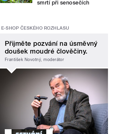
smrtí při senosečích
E-SHOP ČESKÉHO ROZHLASU
Přijměte pozvání na úsměvný
doušek moudré člověčiny.
František Novotný, moderátor