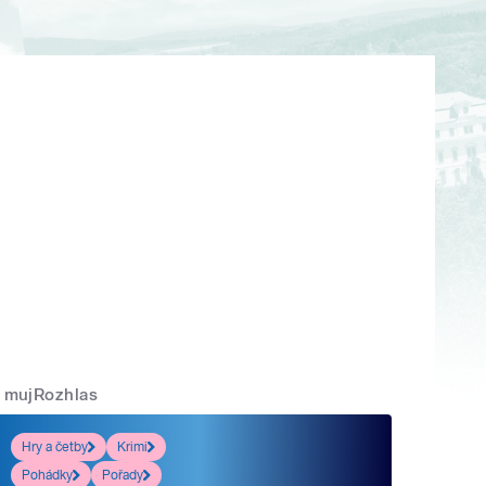
mujRozhlas
Hry a četby
Krimi
Pohádky
Pořady