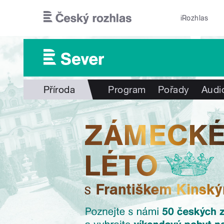
Přejít k hlavnímu obsahu
iRozhlas
Příroda
Program
Pořady
Audi