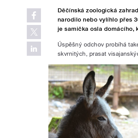
Děčínská zoologická zahrad
narodilo nebo vylíhlo přes 
je samička osla domácího, k
Úspěšný odchov probíhá také
skvrnitých, prasat visajansk