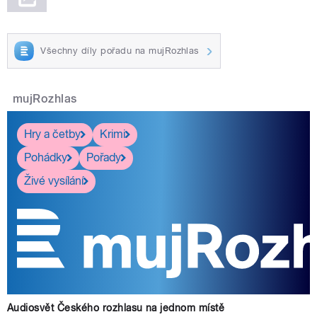
Všechny díly pořadu na mujRozhlas
mujRozhlas
Hry a četby
Krimi
Pohádky
Pořady
Živé vysílání
Audiosvět Českého rozhlasu na jednom místě