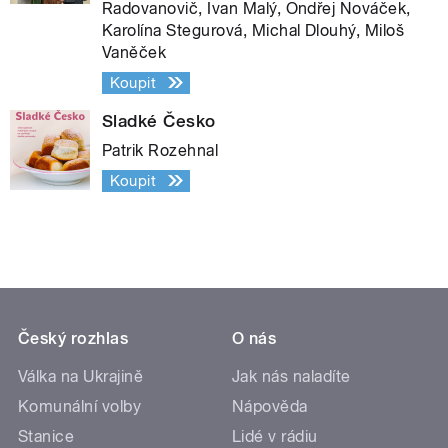
Radovanovič, Ivan Malý, Ondřej Nováček,
Karolína Stegurová, Michal Dlouhý, Miloš
Vaněček
Koupit
Sladké Česko
Patrik Rozehnal
Koupit
Český rozhlas
O nás
Válka na Ukrajině
Jak nás naladíte
Komunální volby
Nápověda
Stanice
Lidé v rádiu