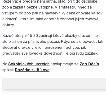
Rezervace předem není nutná, stačí přijít do děčínské
zoo a zaplatit běžné vstupné. V amfiteátru hned za
vstupem do zoo pak na návštěvníky čeká chovatelka sov
a dravců, která jim také ochotně zodpoví jejich zvídavé
dotazy.
Každé úterý v 15:30 začínají letové ukázky dravců – to
ale platí jen za příznivého počasí. Když se ale povede, tak
sledovat dravce v jejich přirozeném pohybu, jak
předvádějí své lovecké dovednosti, je opravdu zážitek.
Na
Sokolnických útercích
spolupracuje se
Zoo Děčín
spolek
Rozárka z Jiříkova
.