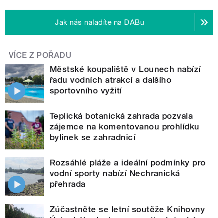
Jak nás naladíte na DABu
VÍCE Z POŘADU
Městské koupaliště v Lounech nabízí
řadu vodních atrakcí a dalšího
sportovního vyžití
Teplická botanická zahrada pozvala
zájemce na komentovanou prohlídku
bylinek se zahradnicí
Rozsáhlé pláže a ideální podmínky pro
vodní sporty nabízí Nechranická
přehrada
Zúčastněte se letní soutěže Knihovny