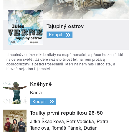
Tajuplný ostrov
Koupit
Lincolnův ostrov nikdo nikdy na mapě nenašel, a přece ho znají lidé
na celém světě. Už déle než sto třicet let na něm prožívají
dobrodružství s pěticí trosečníků, kteří na něm našli útočiště, a
hlavně nejedno tajemství.
Kněhyně
Kaczi
Koupit
Toulky první republikou 26-50
Jitka Škápíková, Petr Vodička, Petra
Tanclová, Tomáš Pánek, Dušan