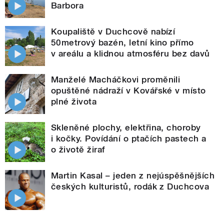
Barbora
Koupaliště v Duchcově nabízí
50metrový bazén, letní kino přímo
v areálu a klidnou atmosféru bez davů
Manželé Macháčkovi proměnili
opuštěné nádraží v Kovářské v místo
plné života
Skleněné plochy, elektřina, choroby
i kočky. Povídání o ptačích pastech a
o životě žiraf
Martin Kasal – jeden z nejúspěšnějších
českých kulturistů, rodák z Duchcova