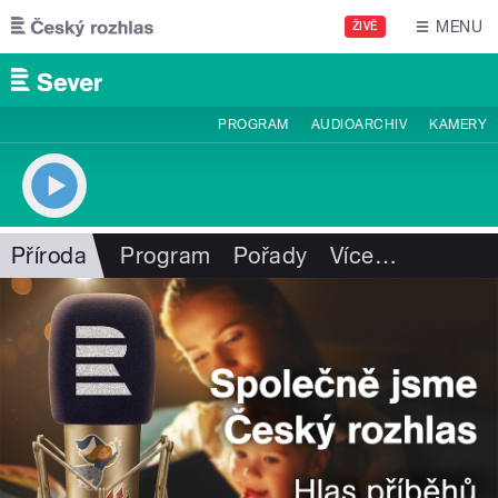
Přejít k hlavnímu obsahu
MENU
ŽIVĚ
PROGRAM
AUDIOARCHIV
KAMERY
Příroda
Program
Pořady
Více
…