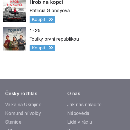
Hrob na kopci
Patricia Gibneyová
Koupit
1-25
Toulky první republikou
Koupit
Český rozhlas
O nás
Válka na Ukrajině
Jak nás naladíte
Komunální volby
Nápověda
Stanice
Lidé v rádiu