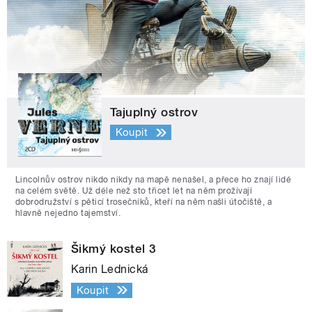
Tajuplný ostrov
Koupit
Lincolnův ostrov nikdo nikdy na mapě nenašel, a přece ho znají lidé
na celém světě. Už déle než sto třicet let na něm prožívají
dobrodružství s pěticí trosečníků, kteří na něm našli útočiště, a
hlavně nejedno tajemství.
Šikmý kostel 3
Karin Lednická
Koupit