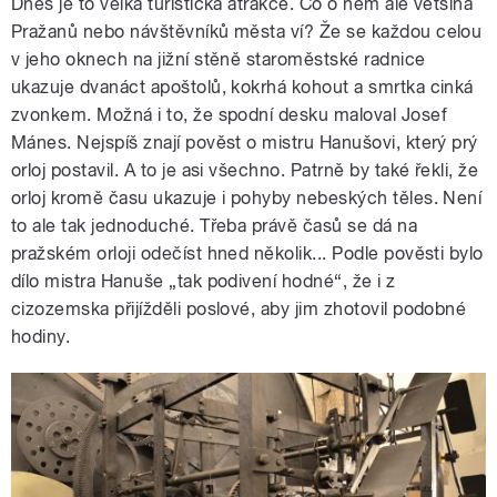
Dnes je to velká turistická atrakce. Co o něm ale většina
Pražanů nebo návštěvníků města ví? Že se každou celou
v jeho oknech na jižní stěně staroměstské radnice
ukazuje dvanáct apoštolů, kokrhá kohout a smrtka cinká
zvonkem. Možná i to, že spodní desku maloval Josef
Mánes. Nejspíš znají pověst o mistru Hanušovi, který prý
orloj postavil. A to je asi všechno. Patrně by také řekli, že
orloj kromě času ukazuje i pohyby nebeských těles. Není
to ale tak jednoduché. Třeba právě časů se dá na
pražském orloji odečíst hned několik... Podle pověsti bylo
dílo mistra Hanuše „tak podivení hodné“, že i z
cizozemska přijížděli poslové, aby jim zhotovil podobné
hodiny.