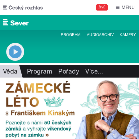
Přejít k hlavnímu obsahu
MENU
ŽIVĚ
PROGRAM
AUDIOARCHIV
KAMERY
Věda
Program
Pořady
Více
…