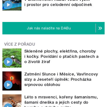
i prostor pro celodenní odpočinek
Jak nás naladíte na DABu
VÍCE Z POŘADU
Skleněné plochy, elektřina, choroby
i kočky. Povídání o ptačích pastech a
o životě žiraf
Zatmění Slunce i Měsíce, Vavřincovy
slzy a Jeseteří úplněk: Procházka
srpnovou oblohou
Léto s mravenci, kořeny šamanismu,
šamani dneška a jejich cesty do