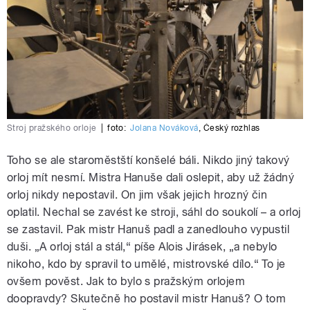
Stroj pražského orloje
|
foto:
Jolana Nováková
,
Český rozhlas
Toho se ale staroměstští konšelé báli. Nikdo jiný takový
orloj mít nesmí. Mistra Hanuše dali oslepit, aby už žádný
orloj nikdy nepostavil. On jim však jejich hrozný čin
oplatil. Nechal se zavést ke stroji, sáhl do soukolí – a orloj
se zastavil. Pak mistr Hanuš padl a zanedlouho vypustil
duši. „A orloj stál a stál,“ píše Alois Jirásek, „a nebylo
nikoho, kdo by spravil to umělé, mistrovské dílo.“ To je
ovšem pověst. Jak to bylo s pražským orlojem
doopravdy? Skutečně ho postavil mistr Hanuš? O tom