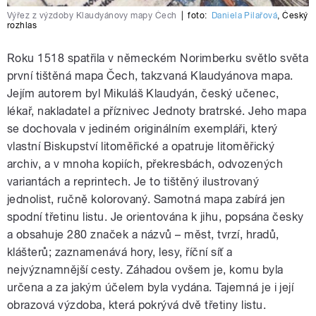
Výřez z výzdoby Klaudyánovy mapy Čech
|
foto:
Daniela Pilařová
,
Český
rozhlas
Roku 1518 spatřila v německém Norimberku světlo světa
první tištěná mapa Čech, takzvaná Klaudyánova mapa.
Jejím autorem byl Mikuláš Klaudyán, český učenec,
lékař, nakladatel a příznivec Jednoty bratrské. Jeho mapa
se dochovala v jediném originálním exempláři, který
vlastní Biskupství litoměřické a opatruje litoměřický
archiv, a v mnoha kopiích, překresbách, odvozených
variantách a reprintech. Je to tištěný ilustrovaný
jednolist, ručně kolorovaný. Samotná mapa zabírá jen
spodní třetinu listu. Je orientována k jihu, popsána česky
a obsahuje 280 značek a názvů – měst, tvrzí, hradů,
klášterů; zaznamenává hory, lesy, říční síť a
nejvýznamnější cesty. Záhadou ovšem je, komu byla
určena a za jakým účelem byla vydána. Tajemná je i její
obrazová výzdoba, která pokrývá dvě třetiny listu.