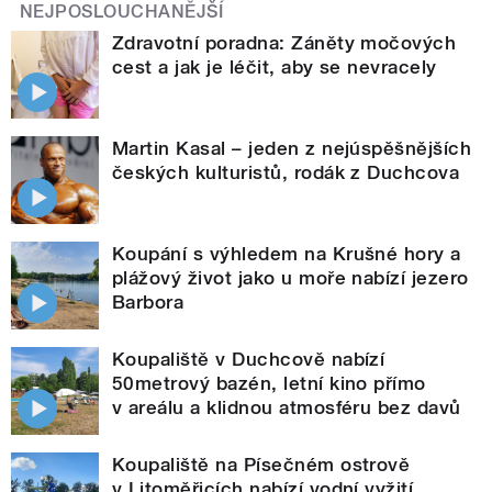
NEJPOSLOUCHANĚJŠÍ
Zdravotní poradna: Záněty močových
cest a jak je léčit, aby se nevracely
Martin Kasal – jeden z nejúspěšnějších
českých kulturistů, rodák z Duchcova
Koupání s výhledem na Krušné hory a
plážový život jako u moře nabízí jezero
Barbora
Koupaliště v Duchcově nabízí
50metrový bazén, letní kino přímo
v areálu a klidnou atmosféru bez davů
Koupaliště na Písečném ostrově
v Litoměřicích nabízí vodní vyžití