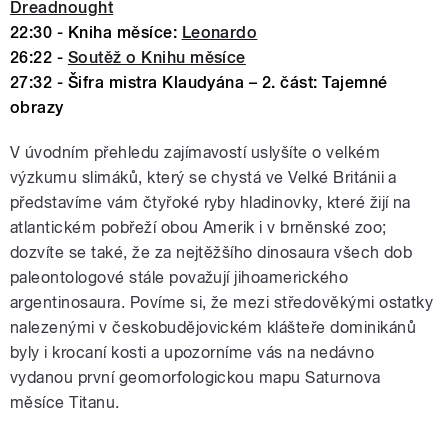
Dreadnought
22:30 - Kniha měsíce:
Leonardo
26:22 -
Soutěž o Knihu měsíce
27:32 - Šifra mistra Klaudyána – 2. část: Tajemné
obrazy
V úvodním přehledu zajímavostí uslyšíte o velkém
výzkumu slimáků, který se chystá ve Velké Británii a
představíme vám čtyřoké ryby hladinovky, které žijí na
atlantickém pobřeží obou Amerik i v brněnské zoo;
dozvíte se také, že za nejtěžšího dinosaura všech dob
paleontologové stále považují jihoamerického
argentinosaura. Povíme si, že mezi středověkými ostatky
nalezenými v českobudějovickém klášteře dominikánů
byly i krocaní kosti a upozorníme vás na nedávno
vydanou první geomorfologickou mapu Saturnova
měsíce Titanu.