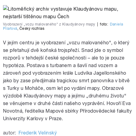
Vyobrazení „vozu malovaného“ z Klaudyánovy mapy
|
foto:
Daniela
Pilařová
,
Český rozhlas
V jejím centru je vyobrazení „vozu malovaného“, o který
se přetahují dvě koňská trojspřeží. Snad jde o symbol
rozporů v tehdejší české společnosti – ale to je pouze
hypotéza. Postava s turbanem a šavlí nad vozem a
zároveň pod vyobrazením krále Ludvíka Jagellonského
jako by zase předjímala tragickou smrt panovníka v bitvě
s Turky u Moháče, osm let po vydání mapy. Obrazové
výzdobě Klaudyánovy mapy a jejímu „druhému životu“
se věnujeme v druhé části našeho vyprávění. Hovoří Eva
Novotná, ředitelka Mapové sbírky Přírodovědecké fakulty
Univerzity Karlovy v Praze.
autor:
Frederik Velinský