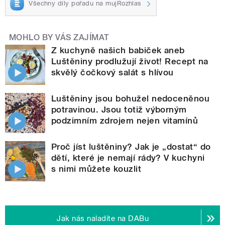
Všechny díly pořadu na mujRozhlas
MOHLO BY VÁS ZAJÍMAT
Z kuchyně našich babiček aneb
Luštěniny prodlužují život! Recept na
skvělý čočkový salát s hlívou
Luštěniny jsou bohužel nedoceněnou
potravinou. Jsou totiž výborným
podzimním zdrojem nejen vitamínů
Proč jíst luštěniny? Jak je „dostat“ do
dětí, které je nemají rády? V kuchyni
s nimi můžete kouzlit
Jak nás naladíte na DABu