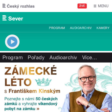
Přejít k hlavnímu obsahu
MENU
ŽIVĚ
PROGRAM
AUDIOARCHIV
KAMERY
Program
Pořady
Audioarchiv
Více
…