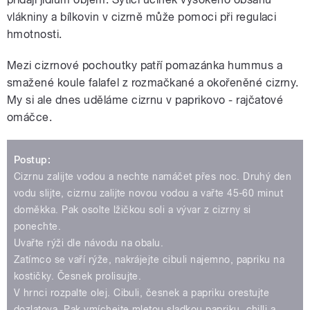
vlákniny a bílkovin v cizrně může pomoci při regulaci
hmotnosti.
Mezi cizrnové pochoutky patří pomazánka hummus a
smažené koule falafel z rozmačkané a okořeněné cizrny.
My si ale dnes uděláme cizrnu v paprikovo - rajčatové
omáčce.
Postup:
Cizrnu zalijte vodou a nechte namáčet přes noc. Druhý den
vodu slijte, cizrnu zalijte novou vodou a vařte 45-60 minut
doměkka. Pak osolte lžičkou soli a vývar z cizrny si
ponechte.
Uvařte rýži dle návodu na obalu.
Zatímco se vaří rýže, nakrájejte cibuli najemno, papriku na
kostičky. Česnek prolisujte.
V hrnci rozpalte olej. Cibuli, česnek a papriku orestujte
dozlatova. Pak vmíchejte mletou sladkou papriku, chilli a