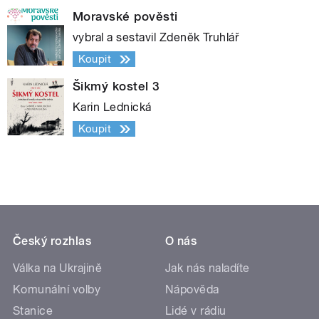
Moravské pověsti
vybral a sestavil Zdeněk Truhlář
Koupit
Šikmý kostel 3
Karin Lednická
Koupit
Český rozhlas
O nás
Válka na Ukrajině
Jak nás naladíte
Komunální volby
Nápověda
Stanice
Lidé v rádiu