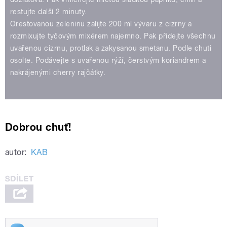
restujte další 2 minuty.
Orestovanou zeleninu zalijte 200 ml vývaru z cizrny a
rozmixujte tyčovým mixérem najemno. Pak přidejte všechnu
uvařenou cizrnu, protlak a zakysanou smetanu. Podle chuti
osolte. Podávejte s uvařenou rýží, čerstvým koriandrem a
nakrájenými cherry rajčátky.
Dobrou chuť!
autor:
KAB