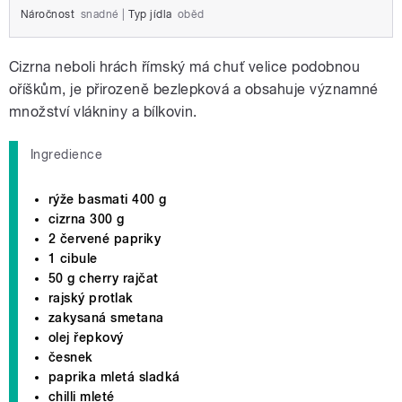
Náročnost
snadné
|
Typ jídla
oběd
Cizrna neboli hrách římský má chuť velice podobnou
oříškům, je přirozeně bezlepková a obsahuje významné
množství vlákniny a bílkovin.
Ingredience
rýže basmati 400 g
cizrna 300 g
2 červené papriky
1 cibule
50 g cherry rajčat
rajský protlak
zakysaná smetana
olej řepkový
česnek
paprika mletá sladká
chilli mleté