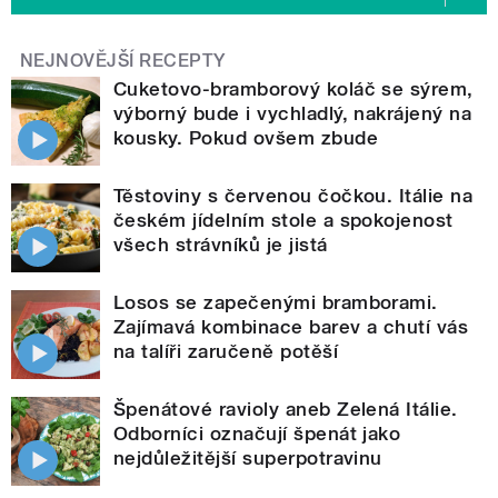
NEJNOVĚJŠÍ RECEPTY
Cuketovo-bramborový koláč se sýrem,
výborný bude i vychladlý, nakrájený na
kousky. Pokud ovšem zbude
Těstoviny s červenou čočkou. Itálie na
českém jídelním stole a spokojenost
všech strávníků je jistá
Losos se zapečenými bramborami.
Zajímavá kombinace barev a chutí vás
na talíři zaručeně potěší
Špenátové ravioly aneb Zelená Itálie.
Odborníci označují špenát jako
nejdůležitější superpotravinu