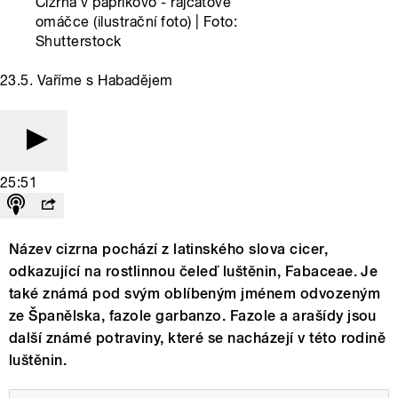
Cizrna v paprikovo - rajčatové
omáčce (ilustrační foto) | Foto:
Shutterstock
23.5. Vaříme s Habadějem
25:51
Název cizrna pochází z latinského slova cicer,
odkazující na rostlinnou čeleď luštěnin, Fabaceae. Je
také známá pod svým oblíbeným jménem odvozeným
ze Španělska, fazole garbanzo. Fazole a arašídy jsou
další známé potraviny, které se nacházejí v této rodině
luštěnin.