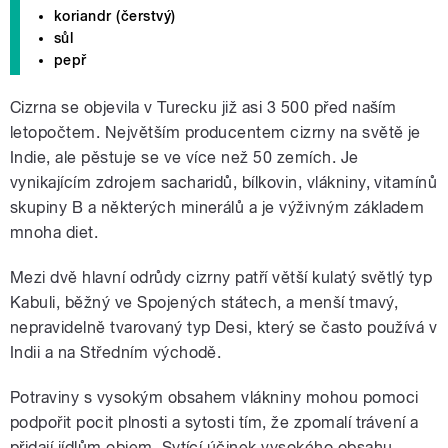
koriandr (čerstvý)
sůl
pepř
Cizrna se objevila v Turecku již asi 3 500 před naším
letopočtem. Největším producentem cizrny na světě je
Indie, ale pěstuje se ve více než 50 zemích. Je
vynikajícím zdrojem sacharidů, bílkovin, vlákniny, vitamínů
skupiny B a některých minerálů a je výživným základem
mnoha diet.
Mezi dvě hlavní odrůdy cizrny patří větší kulatý světlý typ
Kabuli, běžný ve Spojených státech, a menší tmavý,
nepravidelně tvarovaný typ Desi, který se často používá v
Indii a na Středním východě.
Potraviny s vysokým obsahem vlákniny mohou pomoci
podpořit pocit plnosti a sytosti tím, že zpomalí trávení a
přidají jídlům objem. Sytící účinek vysokého obsahu