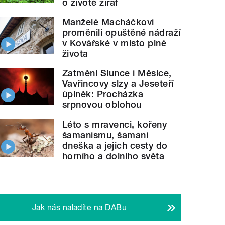
o životě žiraf
Manželé Macháčkovi
proměnili opuštěné nádraží
v Kovářské v místo plné
života
Zatmění Slunce i Měsíce,
Vavřincovy slzy a Jeseteří
úplněk: Procházka
srpnovou oblohou
Léto s mravenci, kořeny
šamanismu, šamani
dneška a jejich cesty do
horního a dolního světa
Jak nás naladíte na DABu