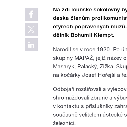
Na zdi lounské sokolovny b
deska členům protikomunist
čtyřech popravených mužů. 
dělník Bohumil Klempt.
Narodil se v roce 1920. Po ú
skupiny MAPAŽ, jejíž název 
Masaryk, Palacký, Žižka. Skup
na kočárky Josef Hořejší a ř
Odbojáři rozšiřovali a vylepov
shromažďovali zbraně a výbuš
v kontaktu s příslušníky zah
současně velitelem ústecké s
železnici.