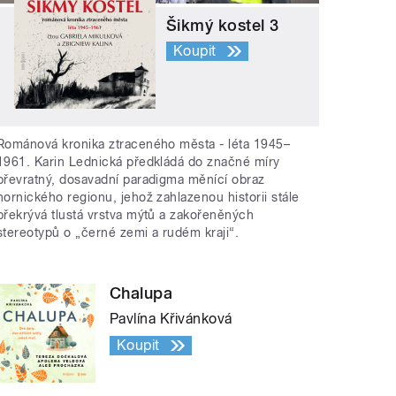
Šikmý kostel 3
Koupit
Románová kronika ztraceného města - léta 1945–
1961. Karin Lednická předkládá do značné míry
převratný, dosavadní paradigma měnící obraz
hornického regionu, jehož zahlazenou historii stále
překrývá tlustá vrstva mýtů a zakořeněných
stereotypů o „černé zemi a rudém kraji“.
Chalupa
Pavlína Křivánková
Koupit