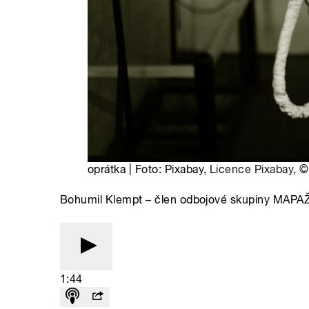
oprátka | Foto: Pixabay,
Licence Pixabay
,
©
Bohumil Klempt – člen odbojové skupiny MAPAŽ
1:44