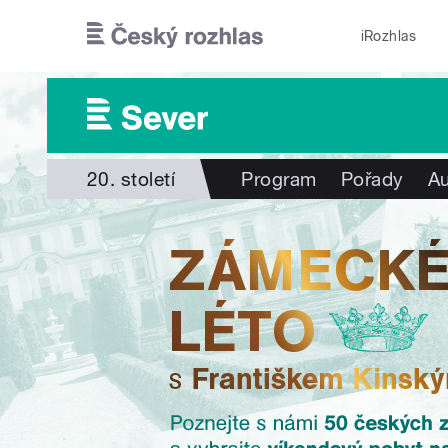
Přejít k hlavnímu obsahu
iRozhlas
20. století
Program
Pořady
Au