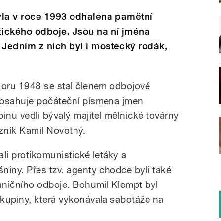
yla v roce 1993 odhalena pamětní
ického odboje. Jsou na ní jména
Jedním z nich byl i mostecký rodák,
noru 1948 se stal členem odbojové
obsahuje počáteční písmena jmen
inu vedli bývalý majitel mělnické továrny
ezník Kamil Novotný.
ali protikomunistické letáky a
niny. Přes tzv. agenty chodce byli také
raničního odboje. Bohumil Klempt byl
kupiny, která vykonávala sabotáže na