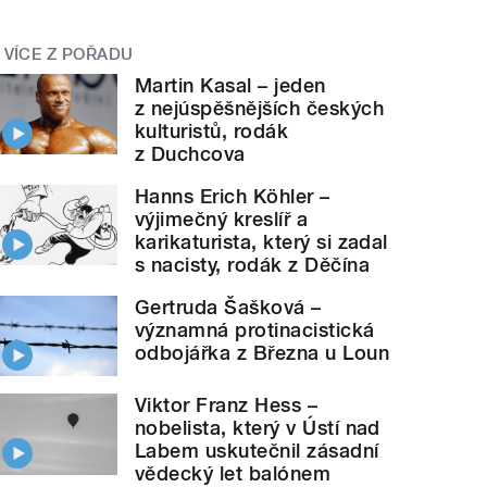
VÍCE Z POŘADU
Martin Kasal – jeden
z nejúspěšnějších českých
kulturistů, rodák
z Duchcova
Hanns Erich Köhler –
výjimečný kreslíř a
karikaturista, který si zadal
s nacisty, rodák z Děčína
Gertruda Šašková –
významná protinacistická
odbojářka z Března u Loun
Viktor Franz Hess –
nobelista, který v Ústí nad
Labem uskutečnil zásadní
vědecký let balónem