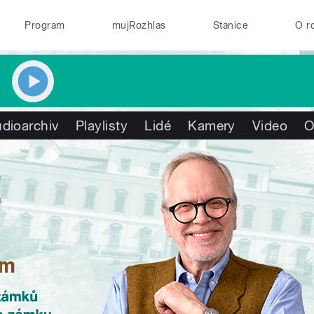
Program
mujRozhlas
Stanice
O r
dioarchiv
Playlisty
Lidé
Kamery
Video
O