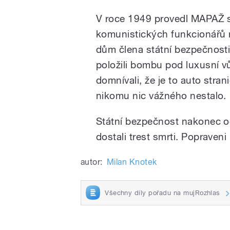
V roce 1949 provedl MAPAŽ 
komunistických funkcionářů ne
dům člena státní bezpečnosti.
položili bombu pod luxusní 
domnívali, že je to auto stra
nikomu nic vážného nestalo.
Státní bezpečnost nakonec odb
dostali trest smrti. Popraveni
autor:
Milan Knotek
Všechny díly pořadu na mujRozhlas