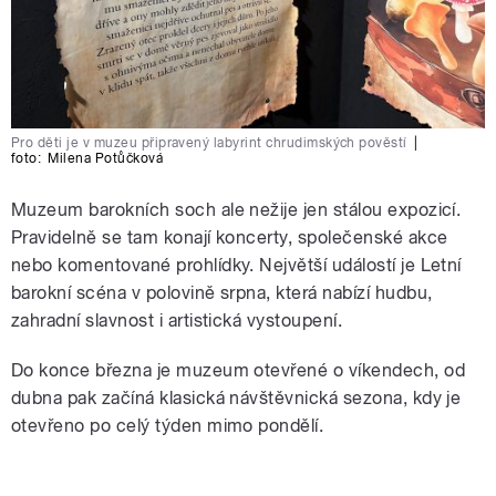
Pro děti je v muzeu připravený labyrint chrudimských pověstí
|
foto:
Milena Potůčková
Muzeum barokních soch ale nežije jen stálou expozicí.
Pravidelně se tam konají koncerty, společenské akce
nebo komentované prohlídky. Největší událostí je Letní
barokní scéna v polovině srpna, která nabízí hudbu,
zahradní slavnost i artistická vystoupení.
Do konce března je muzeum otevřené o víkendech, od
dubna pak začíná klasická návštěvnická sezona, kdy je
otevřeno po celý týden mimo pondělí.