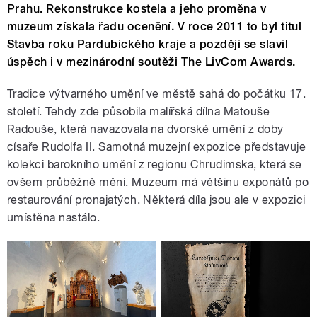
Prahu. Rekonstrukce kostela a jeho proměna v
muzeum získala řadu ocenění. V roce 2011 to byl titul
Stavba roku Pardubického kraje a později se slavil
úspěch i v mezinárodní soutěži The LivCom Awards.
Tradice výtvarného umění ve městě sahá do počátku 17.
století. Tehdy zde působila malířská dílna Matouše
Radouše, která navazovala na dvorské umění z doby
císaře Rudolfa II. Samotná muzejní expozice představuje
kolekci barokního umění z regionu Chrudimska, která se
ovšem průběžně mění. Muzeum má většinu exponátů po
restaurování pronajatých. Některá díla jsou ale v expozici
umístěna nastálo.