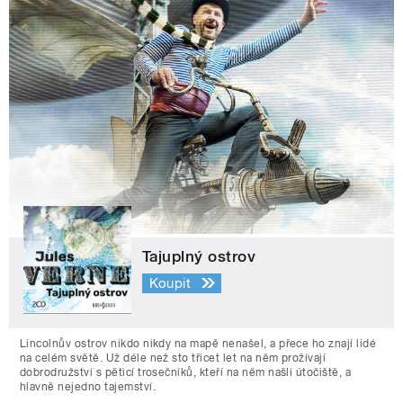
Tajuplný ostrov
Koupit
Lincolnův ostrov nikdo nikdy na mapě nenašel, a přece ho znají lidé
na celém světě. Už déle než sto třicet let na něm prožívají
dobrodružství s pěticí trosečníků, kteří na něm našli útočiště, a
hlavně nejedno tajemství.