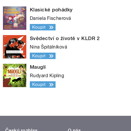
Klasické pohádky
Daniela Fischerová
Koupit
Svědectví o životě v KLDR 2
Nina Špitálníková
Koupit
Mauglí
Rudyard Kipling
Koupit
Český rozhlas
O nás