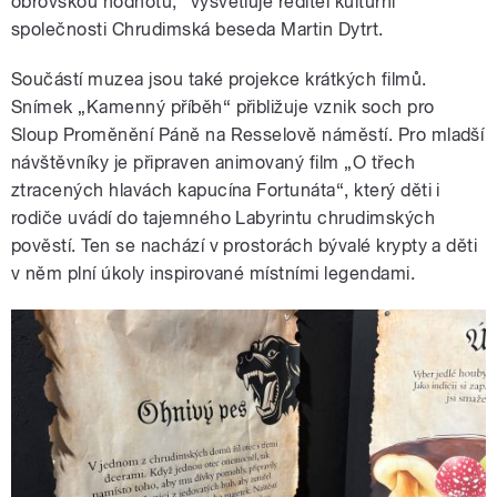
obrovskou hodnotu,“ vysvětluje ředitel kulturní
společnosti Chrudimská beseda Martin Dytrt.
Součástí muzea jsou také projekce krátkých filmů.
Snímek „Kamenný příběh“ přibližuje vznik soch pro
Sloup Proměnění Páně na Resselově náměstí. Pro mladší
návštěvníky je připraven animovaný film „O třech
ztracených hlavách kapucína Fortunáta“, který děti i
rodiče uvádí do tajemného Labyrintu chrudimských
pověstí. Ten se nachází v prostorách bývalé krypty a děti
v něm plní úkoly inspirované místními legendami.