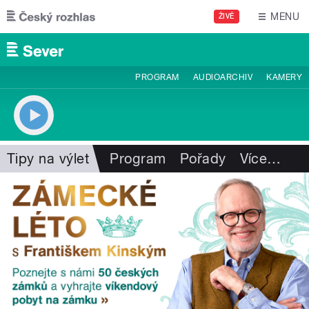
Přejít k hlavnímu obsahu
MENU
ŽIVĚ
PROGRAM
AUDIOARCHIV
KAMERY
Tipy na výlet
Program
Pořady
Více
…