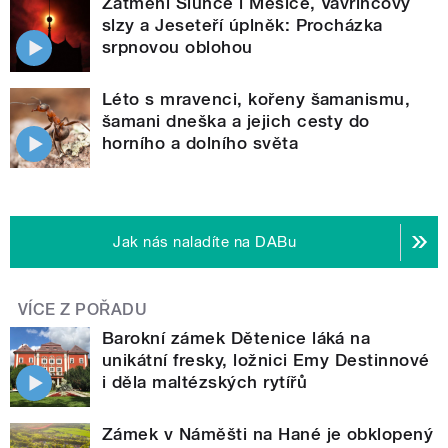
Zatmění Slunce i Měsíce, Vavřincovy
slzy a Jeseteří úplněk: Procházka
srpnovou oblohou
Léto s mravenci, kořeny šamanismu,
šamani dneška a jejich cesty do
horního a dolního světa
Jak nás naladíte na DABu
VÍCE Z POŘADU
Barokní zámek Dětenice láká na
unikátní fresky, ložnici Emy Destinnové
i děla maltézských rytířů
Zámek v Náměšti na Hané je obklopený