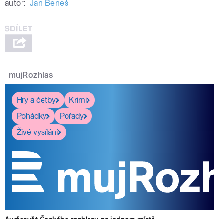
autor:
Jan Beneš
mujRozhlas
Hry a četby
Krimi
Pohádky
Pořady
Živé vysílání