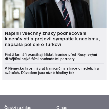
Naplnil všechny znaky podněcování
k nenávisti a projevil sympatie k nacismu,
napsala policie o Turkovi
Finští farmáři pomáhají hlídat hranice před Rusy, svými
dřívějšími největšími obchodními partnery
V Německu hrozí návrat kamionů na silnice o nedělích a
svátcích. Důvodem jsou nízké hladiny řek
Český rozhlas
O nás