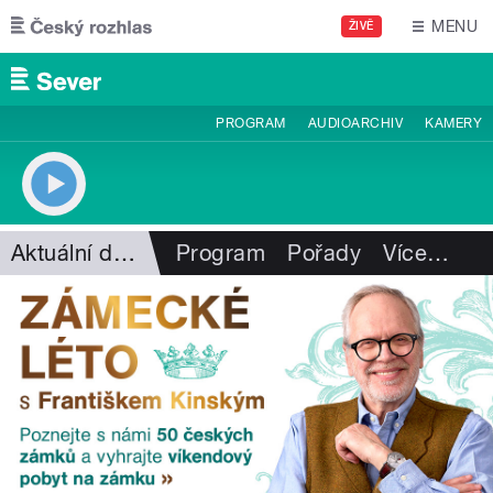
Přejít k hlavnímu obsahu
MENU
ŽIVĚ
PROGRAM
AUDIOARCHIV
KAMERY
Aktuální dění
Program
Pořady
Více
…