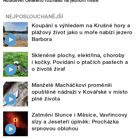
Audiosvět Českého rozhlasu na jednom místě
NEJPOSLOUCHANĚJŠÍ
Koupání s výhledem na Krušné hory a
plážový život jako u moře nabízí jezero
Barbora
Skleněné plochy, elektřina, choroby
i kočky. Povídání o ptačích pastech a
o životě žiraf
Manželé Macháčkovi proměnili
opuštěné nádraží v Kovářské v místo
plné života
Zatmění Slunce i Měsíce, Vavřincovy
slzy a Jeseteří úplněk: Procházka
srpnovou oblohou