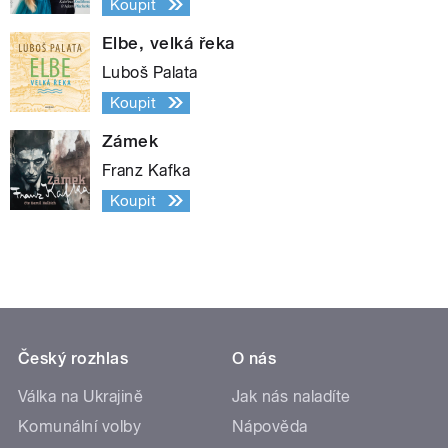
Koupit
Elbe, velká řeka
Luboš Palata
Koupit
Zámek
Franz Kafka
Koupit
Český rozhlas
O nás
Válka na Ukrajině
Jak nás naladíte
Komunální volby
Nápověda