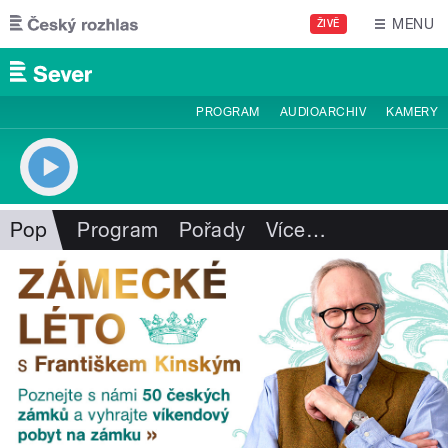
Přejít k hlavnímu obsahu
MENU
ŽIVĚ
PROGRAM
AUDIOARCHIV
KAMERY
Pop
Program
Pořady
Více
…