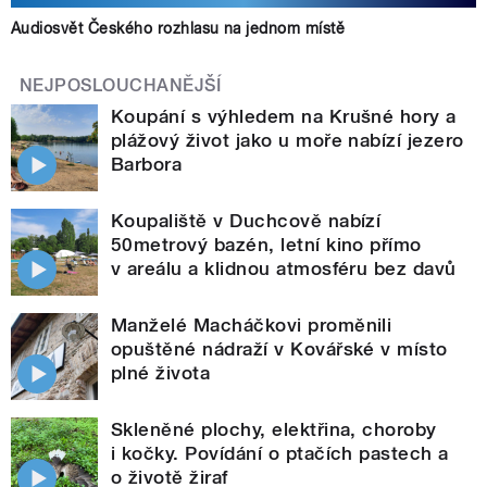
Audiosvět Českého rozhlasu na jednom místě
NEJPOSLOUCHANĚJŠÍ
Koupání s výhledem na Krušné hory a
plážový život jako u moře nabízí jezero
Barbora
Koupaliště v Duchcově nabízí
50metrový bazén, letní kino přímo
v areálu a klidnou atmosféru bez davů
Manželé Macháčkovi proměnili
opuštěné nádraží v Kovářské v místo
plné života
Skleněné plochy, elektřina, choroby
i kočky. Povídání o ptačích pastech a
o životě žiraf