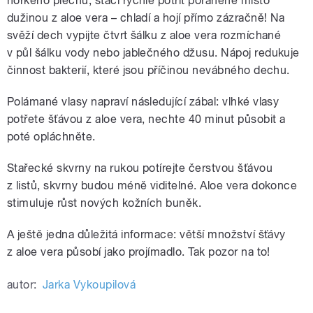
horkého plechu, stačí rychle potřít poraněné místo
dužinou z aloe vera – chladí a hojí přímo zázračně! Na
svěží dech vypijte čtvrt šálku z aloe vera rozmíchané
v půl šálku vody nebo jablečného džusu. Nápoj redukuje
činnost bakterií, které jsou příčinou nevábného dechu.
Polámané vlasy napraví následující zábal: vlhké vlasy
potřete šťávou z aloe vera, nechte 40 minut působit a
poté opláchněte.
Stařecké skvrny na rukou potírejte čerstvou šťávou
z listů, skvrny budou méně viditelné. Aloe vera dokonce
stimuluje růst nových kožních buněk.
A ještě jedna důležitá informace: větší množství šťávy
z aloe vera působí jako projímadlo. Tak pozor na to!
autor:
Jarka Vykoupilová