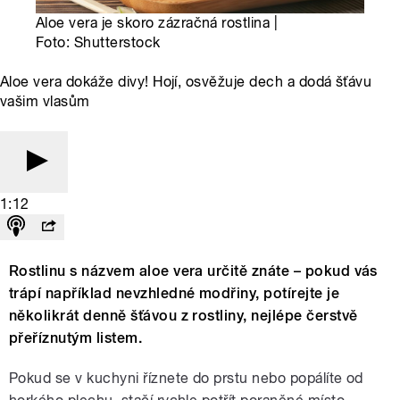
Aloe vera je skoro zázračná rostlina |
Foto: Shutterstock
Aloe vera dokáže divy! Hojí, osvěžuje dech a dodá šťávu
vašim vlasům
1:12
Rostlinu s názvem aloe vera určitě znáte – pokud vás
trápí například nevzhledné modřiny, potírejte je
několikrát denně šťávou z rostliny, nejlépe čerstvě
přeříznutým listem.
Pokud se v kuchyni říznete do prstu nebo popálíte od