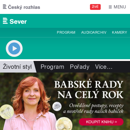
Přejít k hlavnímu obsahu
MENU
ŽIVĚ
PROGRAM
AUDIOARCHIV
KAMERY
Životní styl
Program
Pořady
Více
…