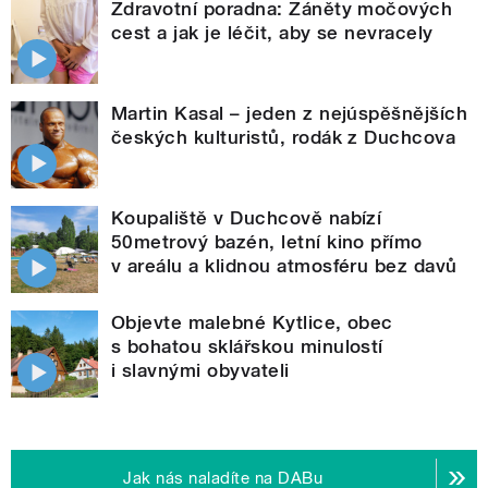
Zdravotní poradna: Záněty močových
cest a jak je léčit, aby se nevracely
Martin Kasal – jeden z nejúspěšnějších
českých kulturistů, rodák z Duchcova
Koupaliště v Duchcově nabízí
50metrový bazén, letní kino přímo
v areálu a klidnou atmosféru bez davů
Objevte malebné Kytlice, obec
s bohatou sklářskou minulostí
i slavnými obyvateli
Jak nás naladíte na DABu