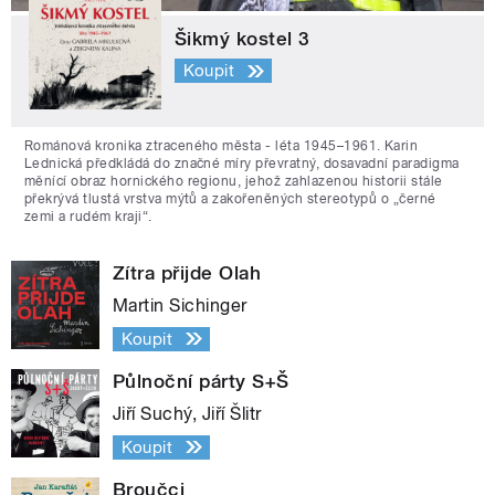
Šikmý kostel 3
Koupit
Románová kronika ztraceného města - léta 1945–1961. Karin
Lednická předkládá do značné míry převratný, dosavadní paradigma
měnící obraz hornického regionu, jehož zahlazenou historii stále
překrývá tlustá vrstva mýtů a zakořeněných stereotypů o „černé
zemi a rudém kraji“.
Zítra přijde Olah
Martin Sichinger
Koupit
Půlnoční párty S+Š
Jiří Suchý, Jiří Šlitr
Koupit
Broučci