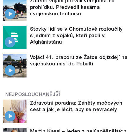
Žatečtí vojáci pozvali veřejnost na
prohlídku. Předvedli kasárna
i vojenskou techniku
Stovky lidí se v Chomutově rozloučily
s jedním z vojáků, kteří padli v
Afghánistánu
Vojáci 41. praporu ze Žatce odjíždějí na
vojenskou misi do Pobaltí
NEJPOSLOUCHANĚJŠÍ
Zdravotní poradna: Záněty močových
cest a jak je léčit, aby se nevracely
Martin Kasal – jeden z nejúspěšnějších