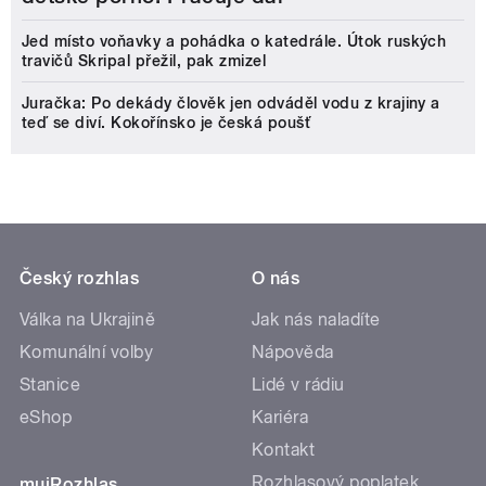
Jed místo voňavky a pohádka o katedrále. Útok ruských
travičů Skripal přežil, pak zmizel
Juračka: Po dekády člověk jen odváděl vodu z krajiny a
teď se diví. Kokořínsko je česká poušť
Český rozhlas
O nás
Válka na Ukrajině
Jak nás naladíte
Komunální volby
Nápověda
Stanice
Lidé v rádiu
eShop
Kariéra
Kontakt
Rozhlasový poplatek
mujRozhlas