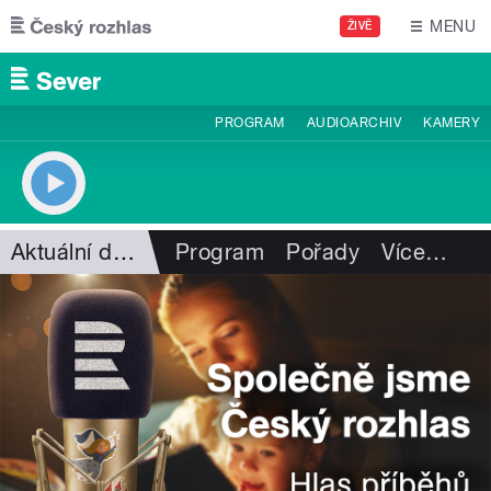
Přejít k hlavnímu obsahu
MENU
ŽIVĚ
PROGRAM
AUDIOARCHIV
KAMERY
Aktuální dění
Program
Pořady
Více
…